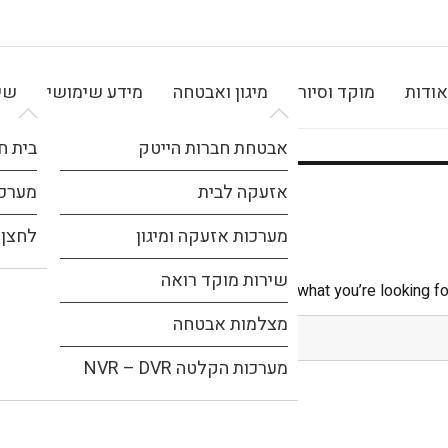
אודות
מוקד וסיור
מיגון ואבטחה
מידע שימושי
שיר
אבטחת חברות הייטק
בית ח
אזעקה לבית
מערכת
מערכות אזעקה ומיגון
לחצן 
שירות מוקד רואה
It seems we can’t find what you’re looking fo
מצלמות אבטחה
מערכות הקלטה NVR – DVR