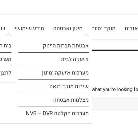
אודות
מוקד וסיור
מיגון ואבטחה
מידע שימושי
שיר
אבטחת חברות הייטק
בית ח
אזעקה לבית
מערכת
מערכות אזעקה ומיגון
לחצן 
שירות מוקד רואה
It seems we can’t find what you’re looking fo
מצלמות אבטחה
מערכות הקלטה NVR – DVR