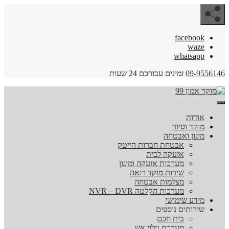
facebook
waze
whatsapp
09-9556146
זמינים עבורכם 24 שעות
אודות
מוקד וסיור
מיגון ואבטחה
אבטחת חברות הייטק
אזעקה לבית
מערכות אזעקה ומיגון
שירות מוקד רואה
מצלמות אבטחה
מערכות הקלטה NVR – DVR
מידע שימושי
שירותים נוספים
בית חכם
מערכת גילוי אש