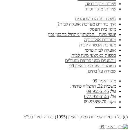
שירות מוקד רואה
שירותי מוקד וסיור
לשמור על הרכוש והבית
איך בוחרים מערכת אזעקה לבית?
מיגון בית העסק
יועצי מיגון – הביטחון מתחיל בתכנון נכון
מערכות אנליטיקה
מערכת אבטחה לבית
אזעקה לבית פרטי
כספות כאמצעי מיגון לבית
מתגוננים מפני פריצת מנעולים
המומחים של מוקד אמון 99
שמירה על בתים
מוקד אמון 99
משכית 32, הרצליה פיתוח.
טל:
09-9556146
טל:
077-9556146
פקס: 09-9585870
————–
(c) כל הזכויות שמורות למוקד אמון (1995) בקרה וסיור בע”מ