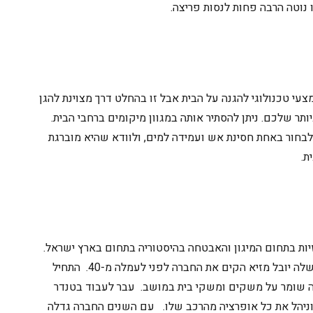
 נוטה הרבה פחות לנסות פריצה.
צעי טכנולוגי להגנה על הבית אבל זו בהחלט
דרך מצוינת להגן
ותר של
כם.
ניתן להסתיר אותה במגוון מיקומים ברחבי הבית
.
 לבחור באחת
חסינת
אש ועמידה למים, ולוודא שהיא מוברגת
ית
.
יות בתחום המיגון והאבטחה בהיסטוריה בתחום בארץ ישראל.
היא מוקד אמון 99. הבעלים שלה יובל מזיא הקים את החברה לפני לעמלה מ-40. התחיל
ה שומר על משקים ומשקי בית במושב. עבר לעבוד בטנדר
וניהל את כל אופרציה מהרכב שלו. עם השנים החברה גדלה