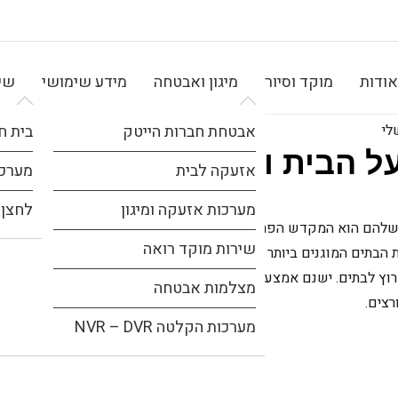
אודות
מוקד וסיור
מיגון ואבטחה
מידע שימושי
שיר
לי
אבטחת חברות הייטק
בית ח
ל הבית והרכוש שלי
אזעקה לבית
מערכת
מערכות אזעקה ומיגון
לחצן 
 שלהם הוא
המקדש הפרטי
שלהם והם יעשו כל מה שצריך כדי
שירות מוקד רואה
ת הבתים המוגנים ביותר ניתן לפרוץ. פורצים נמצאים בכל מקום
ץ לבתים. ישנם אמצעים טכנולוגיים רבים שניתן לנקוט כדי
מצלמות אבטחה
רצים.
מערכות הקלטה NVR – DVR