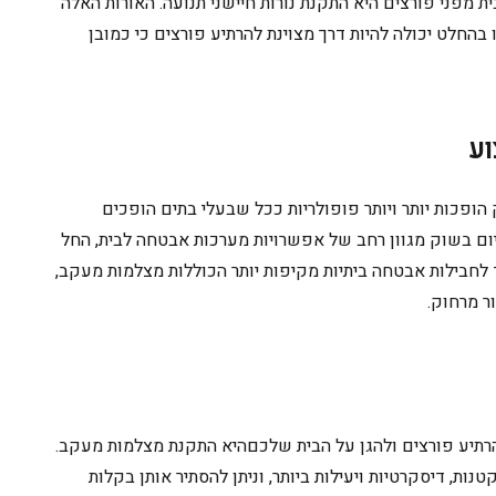
ית מפני פורצים היא התקנת נורות חיישני תנועה. האורות האלה
ו
בהחלט
יכולה להיות דרך מצוינת להרתיע פורצים כי
כמובן
וע
הופכות יותר ויותר פופולריות ככל שבעלי בתים הופכים
יום בשוק מגוון רחב של אפשרויות מערכות אבטחה לבית, החל
לחבילות אבטחה ביתיות מקיפות יותר הכוללות מצלמות מעקב,
ור מרחוק.
רתיע פורצים ולהגן על הבית של
כם
היא התקנת מצלמות מעקב.
ות, דיסקרטיות ויעילות ביותר, וניתן להסתיר אותן בקלות