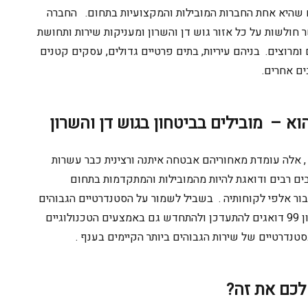
שהיא אחת החברות המובילות והמקצועיו
ת
בתחום. החברה
ר חולשות על כל אזור גוש דן והשרון ומעניקות שירות ותחושת
ומרוצים. בניהם עיריות, בתים פרטיים גדולים, עסקים קטנים
ים אחרים.
הוא
– מובילים בביטחון בגוש דן והשרון
, אלה עומדת מאחוריהם אבטחה איתנה ורצינית כבר עשרות
 רבים ודואגת להיות מהמובילות והמתקדמות בתחום
ור אלפי לקוחותיה . בשביל לשמור על הסטנדרטיים הגבוהים
ביותר של השירות, במוקד אמון 99 דואגים להתעדכן ולהתחדש גם באמצעים הטכנולוגיים
טנדרטיי
ם
של שירות הגבוהים ביותר הקיימים בענף .
לכם את זה?