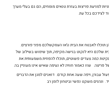
יות למניעת פריצות
בעזרת טנאים מומחים,
הם גם
בעלי מערך
 לצידכם בכל עת.
 תוכל
ו
לאבטח את הבית
ו\או העסק
של
כם
מפני פורצים.
ית של
כם
היא לנקוט בגישה מקיפה, תוך שימוש בשילוב של
נקיטת כמה צעדים פשוטים, תוכלו להפחית משמעותית את
ל פריצה.
שזו כאמור חוויה לא נעימה שאיש אינו מעוניין בה.
ול עבורן, ויפה שעה אחת קודם. דואגים למגן את הדברים
. ונהנים משקט נפשי וביטחון לזמן רב