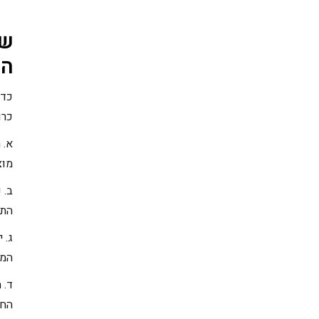
של
הע
כדי
כרו
א. 
מוצ
ב. 
התי
ג. 
המע
ד. 
החב