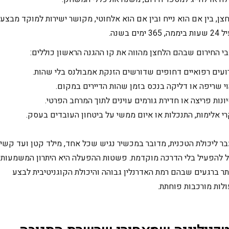
צן, בין אם הוא נייח ובין אם הוא אלחוטי, מקושר ישירות למוקד מבצעי
ה, 365 ימים בשנה.
י החירום שבהם הלחצן מהווה את קו ההגנה הראשון כוללים:
ועים רפואיים דחופים שדורשים הזנקת אמבולנס בלי שהות.
וי שריפה או דליקה בנכס בזמן שהות הדיירים במקום.
יונות פריצה או חדירת גורמים עוינים לתוך המרחב הפרטי.
י אלימות, התנכלות או איום ממשי על ביטחון העובדים בעסק.
ר ליכולת הטכנית, מדובר במכשיר נגיש שכל אחד, מילד קטן ועד קשי
ל להפעיל בלי הדרכה מוקדמת. פשטות ההפעלה היא היתרון המשמעותי
תר ברגעים שבהם רמת האדרנלין גבוהה והיכולת הקוגניטיבית לבצע
לות מורכבות פוחתת.