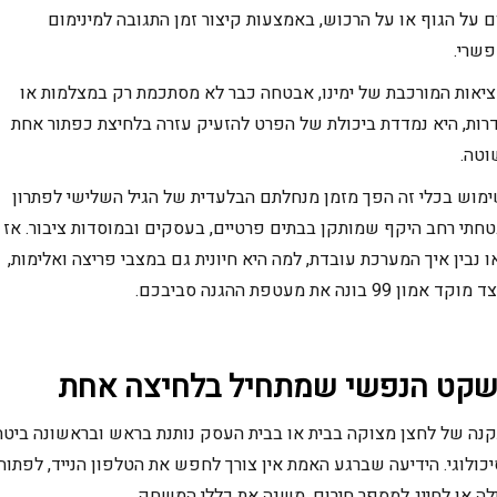
ם על הגוף או על הרכוש, באמצעות קיצור זמן התגובה למינימום
שרי.
יאות המורכבת של ימינו, אבטחה כבר לא מסתכמת רק במצלמות או
רות, היא נמדדת ביכולת של הפרט להזעיק עזרה בלחיצת כפתור אחת
טה.
מוש בכלי זה הפך מזמן מנחלתם הבלעדית של הגיל השלישי לפתרון
חתי רחב היקף שמותקן בבתים פרטיים, בעסקים ובמוסדות ציבור. אז
ו נבין איך המערכת עובדת, למה היא חיונית גם במצבי פריצה ואלימות,
קד אמון 99 בונה את מעטפת ההגנה סביבכם.
קט הנפשי שמתחיל בלחיצה אחת
נה של לחצן מצוקה בבית או בבית העסק נותנת בראש ובראשונה ביטח
כולוגי. הידיעה שברגע האמת אין צורך לחפש את הטלפון הנייד, לפתוח
לה או לחייג למספר חירום, משנה את כללי המשחק.