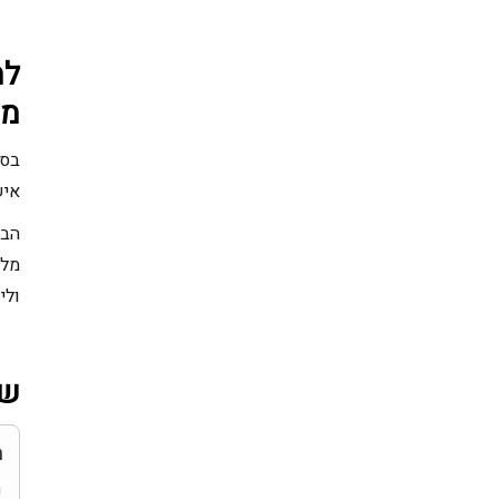
למ
ממ
בסו
איש
מלא
ולי
שא
ה