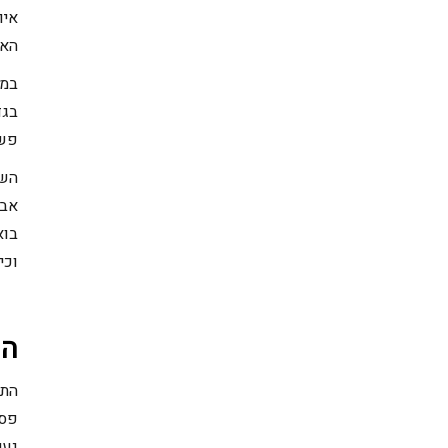
איו
האפ
במצ
בגד
פשו
השי
אבט
בוא
וכיצד מו
הש
התק
פסי
נעי