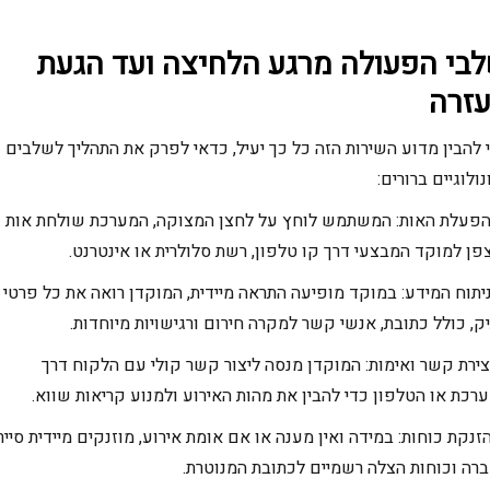
בי הפעולה מרגע הלחיצה ועד הגעת
זרה
 להבין מדוע השירות הזה כל כך יעיל, כדאי לפרק את התהליך לשלבים
נולוגיים ברורים:
הפעלת האות: המשתמש לוחץ על לחצן המצוקה, המערכת שולחת אות
פן למוקד המבצעי דרך קו טלפון, רשת סלולרית או אינטרנט.
ניתוח המידע: במוקד מופיעה התראה מיידית, המוקדן רואה את כל פרטי
ק, כולל כתובת, אנשי קשר למקרה חירום ורגישויות מיוחדות.
יצירת קשר ואימות: המוקדן מנסה ליצור קשר קולי עם הלקוח דרך
רכת או הטלפון כדי להבין את מהות האירוע ולמנוע קריאות שווא.
הזנקת כוחות: במידה ואין מענה או אם אומת אירוע, מוזנקים מיידית סייר
רה וכוחות הצלה רשמיים לכתובת המנוטרת.