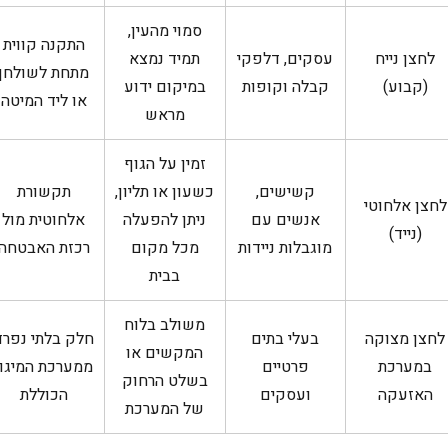
סמוי מהעין,
התקנה קווית
לחצן נייח
עסקים, דלפקי
תמיד נמצא
מתחת לשולחן
(קבוע)
קבלה וקופות
במיקום ידוע
או ליד המיטה
מראש
זמין על הגוף
קשישים,
כשעון או תליון,
תקשורת
לחצן אלחוטי
אנשים עם
ניתן להפעלה
אלחוטית מול
(נייד)
מוגבלות ניידות
מכל מקום
רכזת האבטחה
בבית
משולב בלוח
לחצן מצוקה
בעלי בתים
חלק בלתי נפרד
המקשים או
במערכת
פרטיים
ממערכת המיגון
בשלט הרחוק
האזעקה
ועסקים
הכוללת
של המערכת