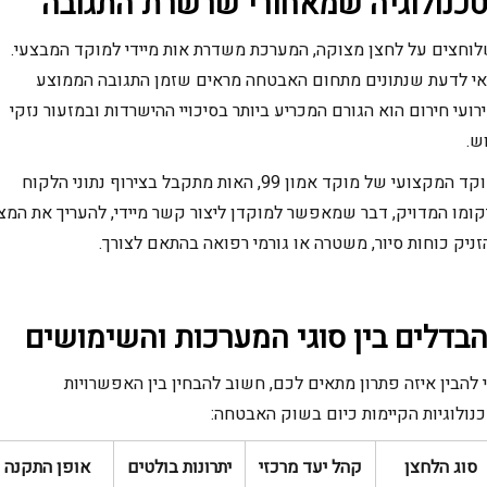
כנולוגיה שמאחורי שרשרת התגובה
וחצים על לחצן מצוקה, המערכת משדרת אות מיידי למוקד המבצעי.
י לדעת שנתונים מתחום האבטחה מראים שזמן התגובה הממוצע
רועי חירום הוא הגורם המכריע ביותר בסיכויי ההישרדות ובמזעור נזקי
ש.
במוקד המקצועי של מוקד אמון 99, האות מתקבל בצירוף נתוני הלקוח
קומו המדויק, דבר שמאפשר למוקדן ליצור קשר מיידי, להעריך את המצ
זניק כוחות סיור, משטרה או גורמי רפואה בהתאם לצורך.
בדלים בין סוגי המערכות והשימושים
 להבין איזה פתרון מתאים לכם, חשוב להבחין בין האפשרויות
נולוגיות הקיימות כיום בשוק האבטחה:
סוג הלחצן
קהל יעד מרכזי
יתרונות בולטים
אופן התקנה