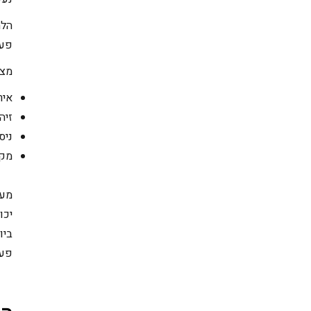
הלח
פעיל 24 שעות ביממ
מצב
איר
זיה
ניס
מקר
מעב
יכו
ביו
פעו