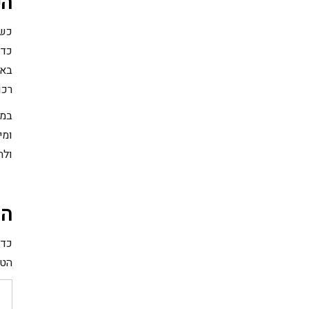
הט
כשל
כדא
באי
רכו
ומי
ולה
הה
כדי
הטכ