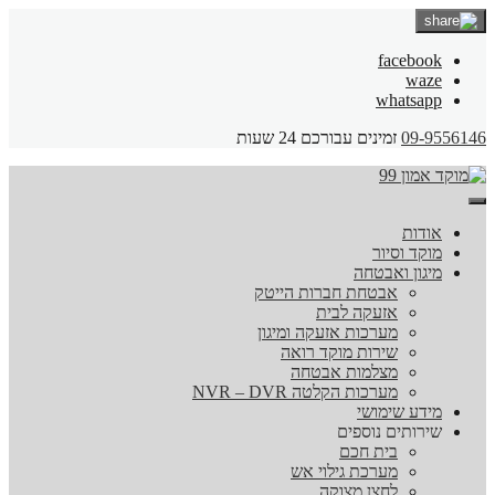
facebook
waze
whatsapp
09-9556146
זמינים עבורכם 24 שעות
אודות
מוקד וסיור
מיגון ואבטחה
אבטחת חברות הייטק
אזעקה לבית
מערכות אזעקה ומיגון
שירות מוקד רואה
מצלמות אבטחה
מערכות הקלטה NVR – DVR
מידע שימושי
שירותים נוספים
בית חכם
מערכת גילוי אש
לחצן מצוקה