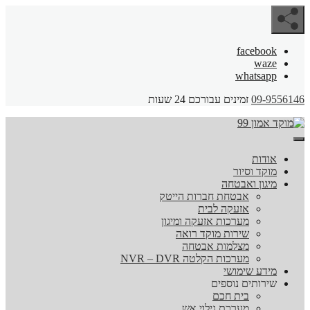
facebook
waze
whatsapp
09-9556146
זמינים עבורכם 24 שעות
אודות
מוקד וסיור
מיגון ואבטחה
אבטחת חברות הייטק
אזעקה לבית
מערכות אזעקה ומיגון
שירות מוקד רואה
מצלמות אבטחה
מערכות הקלטה NVR – DVR
מידע שימושי
שירותים נוספים
בית חכם
מערכת גילוי אש