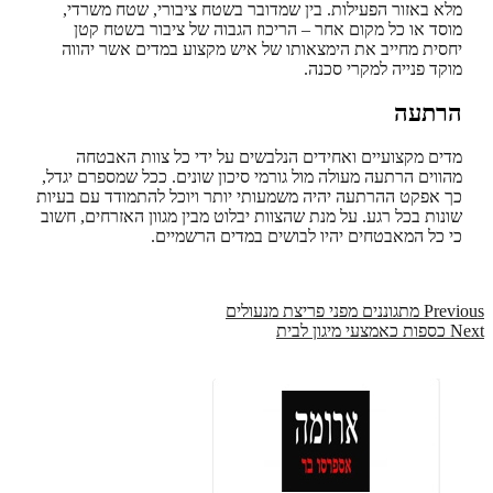
מלא באזור הפעילות. בין שמדובר בשטח ציבורי, שטח משרדי,
מוסד או כל מקום אחר – הריכוז הגבוה של ציבור בשטח קטן
יחסית מחייב את הימצאותו של איש מקצוע במדים אשר יהווה
מוקד פנייה למקרי סכנה.
הרתעה
מדים מקצועיים ואחידים הנלבשים על ידי כל צוות האבטחה
מהווים הרתעה מעולה מול גורמי סיכון שונים. ככל שמספרם יגדל,
כך אפקט ההרתעה יהיה משמעותי יותר ויוכל להתמודד עם בעיות
שונות בכל רגע. על מנת שהצוות יבלוט מבין מגוון האזרחים, חשוב
כי כל המאבטחים יהיו לבושים במדים הרשמיים.
Previous
Post
Previous
מתגוננים מפני פריצת מנעולים
post:
Next
Next
כספות כאמצעי מיגון לבית
navigation
post: