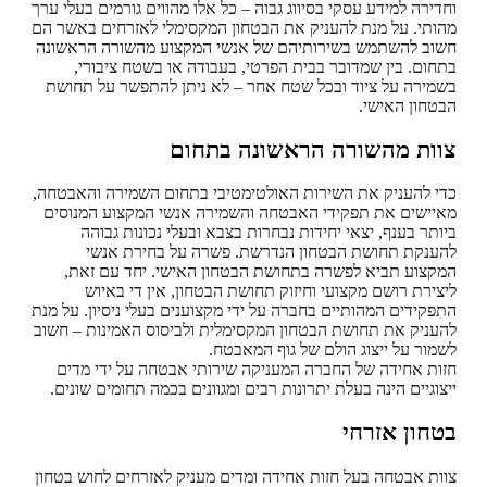
וחדירה למידע עסקי בסיווג גבוה – כל אלו מהווים גורמים בעלי ערך
מהותי. על מנת להעניק את הבטחון המקסימלי לאזרחים באשר הם
חשוב להשתמש בשירותיהם של אנשי המקצוע מהשורה הראשונה
בתחום. בין שמדובר בבית הפרטי, בעבודה או בשטח ציבורי,
בשמירה על ציוד ובכל שטח אחר – לא ניתן להתפשר על תחושת
הבטחון האישי.
צוות מהשורה הראשונה בתחום
כדי להעניק את השירות האולטימטיבי בתחום השמירה והאבטחה,
מאיישים את תפקידי האבטחה והשמירה אנשי המקצוע המנוסים
ביותר בענף, יצאי יחידות נבחרות בצבא ובעלי נכונות גבוהה
להענקת תחושת הבטחון הנדרשת. פשרה על בחירת אנשי
המקצוע תביא לפשרה בתחושת הבטחון האישי. יחד עם זאת,
ליצירת רושם מקצועי וחיזוק תחושת הבטחון, אין די באיוש
התפקידים המהותיים בחברה על ידי מקצוענים בעלי ניסיון. על מנת
להעניק את תחושת הבטחון המקסימלית ולביסוס האמינות – חשוב
לשמור על ייצוג הולם של גוף המאבטח.
חזות אחידה של החברה המעניקה שירותי אבטחה על ידי מדים
ייצוגיים הינה בעלת יתרונות רבים ומגוונים בכמה תחומים שונים.
בטחון אזרחי
צוות אבטחה בעל חזות אחידה ומדים מעניק לאזרחים לחוש בטחון