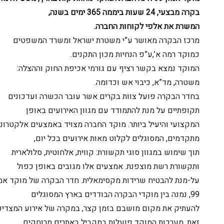
בקרה מבצעי, 24 שעות ביממה 365 ימים בשנה,
המשרת את אלפי לקוחות החברה.
מרכז הבקרה מאושר ע”י משטרת ישראל ומשרד המשפטים
כמוקד רמה א’,ע”פ הנחיות מכון התקנים.
המוקד נמצא בקשר רציף עם גורמי אכיפת החוק וההצלה:
משטרה, מד”א, כיבוי אש וכדומה.
בחדר הבקרה פועל צוות בקרים אשר עובר הכשרה ועדכונים
תקופתיים על מנת להתמודד עם מגוון האירועים באופן
המקצועי והיעיל ביותר. מוקד החברה מצויד באמצעים אלקטרונים
מתקדמים, המסוגלים לקלוט מאות אירועים בכל יום,
תוך שימוש במגוון סוגי תקשורת: קווית, אלחוטית, סלולארית
ותקשורת רשת מוצפנת. אמצעים אלו מגובים באופן כפול
על-מנת להבטיח שרידות מקסימאלית. חדר הבקרה של מוקד אמון
99, נמנה בין מוקדי הבקרה הבודדים בארץ המסוגלים
להעתיק את מקום מושבם בזמן קצר, במקרה של אירוע המצדיק
זאת. מערכות המוקד פועלות במקביל באתרים מרוחקים