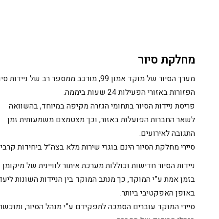
מחלקת סיור
מערך הסיור של מוקד אמון 99, מורכב ממספר רב של ניידות סיור
הפזורות באזורי הפעילות 24 שעות ביממה.
פריסת ניידות הסיור בתחומי הגזרה מקיפה במיוחד, בהשוואה
לשאר החברות הפועלות באזור, וכך מצטמצם משמעותית זמן
התגובה לאירועים.
סיירי מחלקת הסיור הינם בוגרי שירות מלא בצה”ל ביחידות קרביות.
ניידות הסיור חדישות וכוללות מערכת איתור לוויינית של מיקומן
בזמן אמת ע”י המוקד, כך מנתב המוקד בין הניידות השונות ליעדים
באופן האפקטיבי ביותר.
סיירי המוקד עוברים הסמכה לתפקידם ע”י מנהל הסיור, ומוכשרים