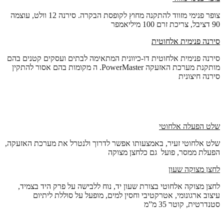
צופר פנימי מזווד להתקנה מחוץ לקופסת הבקרה. סירנה 12 וולט, עוצמה
90 דציבל, צריכת זרם 100 מיליאמפר
סירנה פנימית אלחוטית
סירנה פנימית אלחוטית דו-כיוונית המתאימה לבתים ועסקים קטנים בהם
מותקנת מערכת האזעקה PowerMaster. ה מקומות בהם אסור להתקין
סירנה חיצונית
שלט הפעלה אלחוטי
שלט אלחוטי זעיר, באמצעותו אפשר לדרוך ולנטרל את מערכת האזעקה,
הפעלת ממסר, פועל גם כלחצן מצוקה
לחצן מצוקה שעון
לחצן מצוקה אלחוטי בצורת שעון יד, נוח ללבישה על פרק היד בצמיד,
עיצוב ארגונומי, אטרקטיבי וחסין למים, מופעל על סוללת ליתיום
סטנדרטית, קוטר 35 מ”מ