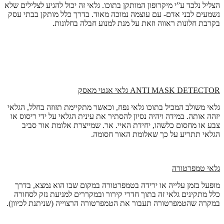
הצליל נלכד ע”י מיקרופון המותקן בתוכו. גלאי זה יכול להגיע לצלילים שלא
נשמעים לבני אדם- עם עוצמה נמוכה מאוד. בדרך כלל מותקן בבתי עסק
בקרבת חלונות ראווה וזאת על מנת למנוע חבלה בחלונות.
ANTI MASK DETECTOR
גלאי אנטי מאסק
גלאי משולב המכיל בתוכו גלאי נפח, וכאשר מתקיימת תזוזה בחלל, הגלאי
יזהה אותה. במידה ויהיה נסיון להסתיר את עינית הגלאי על ידי ריסוס או
צבע או מחסום כלשהו, יחידת האיי. אר. שמייצרת אלומת אור סביב
הגלאי תתריע על כך שאלומת האור חסומה.
גלאי טמפרטורה
מופעל בזמן עלייה או ירידה בטמפרטורה במקום שבו הוא נמצא, בדרך
כלל מתקינים גלאי זה בתוך חדרי קירור ובמקררים למניעת נזק לסחורה
במקרה שהטמפרטורה תעבור את הטמפרטורה הרצוייה (שניתנת לכיוון).