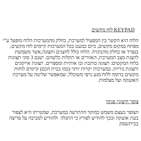
KEYPAD
לוח מקשים
הלוח הוא הקשר בין המפעיל למערכת, בחלק מהמערכות הלוח מופעל ע”י
מפתח במקום מקשים, כיום כמעט בכל המערכות קיימים לוח מקשים,
בנפרד או כחלק מהבקרה. הלוח כולל לחצנים ותצוגה,אשר משמשת
להצגת מצב המערכת, האזורים או תקלות כלשהם. ישנם 3 סוגי תצוגות
בלוח המקשים: תצוגה כותבת ובו אותיות ומספרים. תצוגת אייקונים
ותצוגת נוריות. במערכות יקרות יותר (כמו בבית חכם) קיימים לוחות
מקשים בדומה ללוח מגע גרפי משוכלל, שמאפשר שליטה על מערכת
האזעקה ועל מצלמות.
צופר חיצוני/ פנימי
הצופר בעצם משמש כמוקד ההתרעה במערכת, שמטרתו היא לצפור
בעת אזעקה ובכך להודיע לפורץ כי התגלה ולהודיע לסביבה על פריצה
בבית/עסק