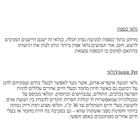
גלאי כספת
מותקן בתוך כספות למניעת נסיון חבלה, בגלאי זה ישנם חיישנים המגיבים
לרעש, חום, אור וזעזועים.גלאי אמין ביותר וניתן לכוון את רגישותו
בהתאם למקום בו הכספת נמצאת.
Visonic Pet
גלאי
גלאי תנועה אינפרא-אדום, אשר נועד לאפשר לבעלי בתים ועסקיהם להגן
על רכושם גם כאשר חיות מחמד ובעלי חיים אחרים עלולים להוות
הפרעה (כלבים, חתולים, עכברושים וכדומה). הגלאי מבוסס על
טכנולוגיות שמאפשרות לו יכולות חסרות תקדים להבחין בין תנועת אדם
לתנועת בעלי חיים השוקלים עד 36 ק”ג. הגלאי מציע רמת דיוק גבוהה
ביותר וחסינות מפני אזעקות שווא – גם בסביבה בה חיות מחמד או בעלי
חיים אחרים מסתובבים באופן חופשי.