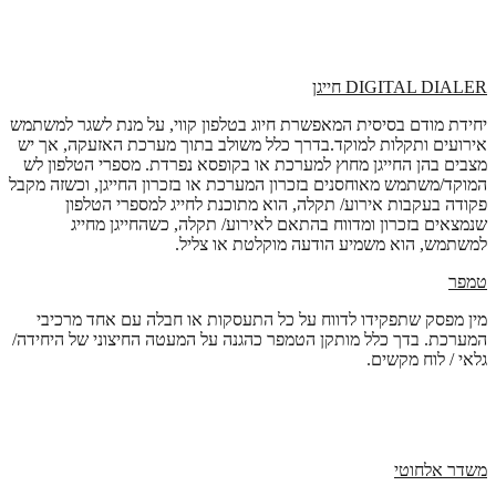
DIGITAL DIALER
חייגן
יחידת מודם בסיסית המאפשרת חיוג בטלפון קווי, על מנת לשגר למשתמש
אירועים ותקלות למוקד.בדרך כלל משולב בתוך מערכת האזעקה, אך יש
מצבים בהן החייגן מחוץ למערכת או בקופסא נפרדת. מספרי הטלפון לש
המוקד/משתמש מאוחסנים בזכרון המערכת או בזכרון החייגן, וכשזה מקבל
פקודה בעקבות אירוע/ תקלה, הוא מתוכנת לחייג למספרי הטלפון
שנמצאים בזכרון ומדווח בהתאם לאירוע/ תקלה, כשהחייגן מחייג
למשתמש, הוא משמיע הודעה מוקלטת או צליל.
טמפר
מין מפסק שתפקידו לדווח על כל התעסקות או חבלה עם אחד מרכיבי
המערכת. בדך כלל מותקן הטמפר כהגנה על המעטה החיצוני של היחידה/
גלאי / לוח מקשים.
משדר אלחוטי