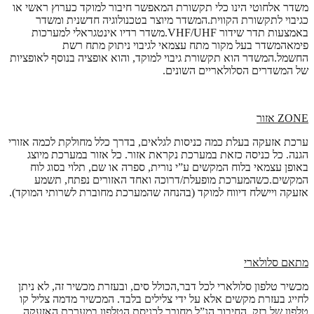
משדר אלחוטי הינו כלי תקשורת המאפשר חיבור למוקד כערוץ ראשי או
כגיבוי לתקשורת הקווית.המשדר מיוצר בטכנולוגיה חדשנית ומשדר
באמצעות תדר שידור VHF/UHF.משדר רדיו אינטגראלי למערכות
פימאהמשדר בעל מקור מתח עצמאי לגיבוי ניתוק מתח רשת
החשמל.המשדר הוא תקשורת גיבוי למוקד, והוא אופציה בנוסף לאופציות
של המשדרים הסלולאריים השונים.
ZONE
אזור
ערכת אזעקה בעלת כמה כניסות לגלאים, בדרך כלל מחולקת לכמה אזורי
הגנה. כל כניסה כזאת במערכת נקראת אזור. כל אזור במערכת מיוצג
באופן עצמאי בלוח המקשים ע”י נורית, ספרה או שם, תלוי בסוג לוח
המקשים.כשהמערכת מופעלת/דרוכה ואחד האזורים נפתח, תשמע
אזעקה ויישלח דיווח למוקד (בהנחה שהמערכת מחוברת לשרותי המוקד).
מתאם סלולארי
מכשיר טלפון סלולארי לכל דבר,הכולל סים, ובעזרת מכשיר זה, לא ניתן
לחייג בעזרת מקשים אלא על ידי צלילים בלבד. המכשיר מדמה צליל קו
טלפון של בזק. החיבור הנ”ל מחובר לכניסת הטלפון במערכת האזעקה,