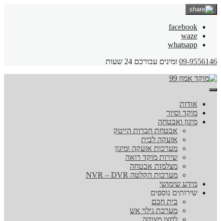
facebook
waze
whatsapp
09-9556146
זמינים עבורכם 24 שעות
אודות
מוקד וסיור
מיגון ואבטחה
אבטחת חברות הייטק
אזעקה לבית
מערכות אזעקה ומיגון
שירות מוקד רואה
מצלמות אבטחה
מערכות הקלטה NVR – DVR
מידע שימושי
שירותים נוספים
בית חכם
מערכת גילוי אש
לחצן מצוקה