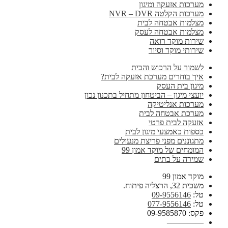
מערכות אזעקה ומיגון
מערכות הקלטה NVR – DVR
מצלמות אבטחה לבית
מצלמות אבטחה לעסק
שירות מוקד רואה
שירותי מוקד וסיור
לשמור על הרכוש והבית
איך בוחרים מערכת אזעקה לבית?
מיגון בית העסק
יועצי מיגון – הביטחון מתחיל בתכנון נכון
מערכות אנליטיקה
מערכת אבטחה לבית
אזעקה לבית פרטי
כספות כאמצעי מיגון לבית
מתגוננים מפני פריצת מנעולים
המומחים של מוקד אמון 99
שמירה על בתים
מוקד אמון 99
משכית 32, הרצליה פיתוח.
טל:
09-9556146
טל:
077-9556146
פקס: 09-9585870
————–