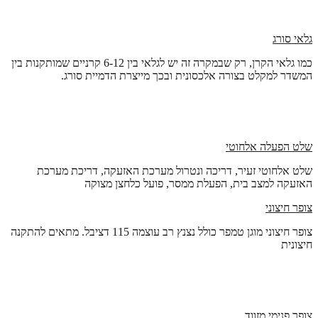
גלאי סורג
כמו גלאי הקרן, רק שבמקרה זה יש לגלאי בין 6-12 קרניים שמותקנות בין
המשדר למקלט בצורה אלכסונית ובכך מייצרת הדמיית סורג.
שלט הפעלה אלחוטי
שלט אלחוטי זעיר, דריכה ונטרול מערכת האזעקה, דריכת מערכת
האזעקה למצב בית, הפעלת ממסר, פועל כלחצן מצוקה
צופר חיצוני
צופר חיצוני מוגן טמפר כולל נצנץ רב עוצמה 115 דציבל. מתאים להתקנה
חיצונית
צופר פנימי מזווד