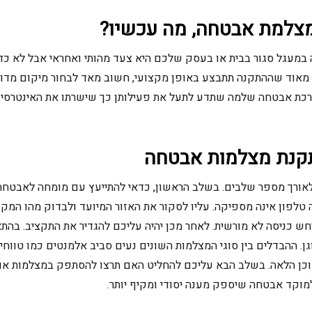
צלמת אבטחה, מה עכשיו?
מעגל סגור בבית או בעסק שלכם היא צעד מהותי ואחראי אבל לא כד
מאוד שההתקנה תתבצע באופן מקצועי, חשוב מאד לבחור מיקום מדוי
כת אבטחה שלמה שתדע לתעל את פעילותן כך שישרתו את האינטרסים
קנת מצלמות אבטחה
אורך מספר שלבים. בשלב הראשון, כדאי להתייעץ עם מומחה לאבטח
ה טלפון אינה מספיקה. עליו לסקור את האזור המיועד ולבדוק מהו המ
חש כניסה לא מורשית. לאחר מכן יהיה עליכם להגדיר את התקציב. ב
. ההבדלים בין סוגי המצלמות השונים נעים סביב אלמנטים כמו טווחי צי
וכן הלאה. בשלב הבא עליכם להחליט האם תרצו להסתפק במצלמות או 
מוקד אבטחה שיספק מענה יסודי ומקיף יותר.