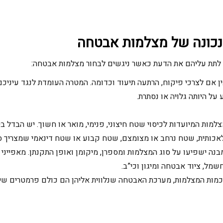
נכונה של מצלמות אבטחה
לתת עליהם את הדעת כאשר ניגשים לבחור מצלמות אבטחה:
 אם לצרכי פיקוח, הרתעה תיעוד וכדומה. המטרה העומדת לנגד עיניכ
על היותה גלויה או נסתרת.
צלמות המיועדות לכיסוי שטח חיצוני, פנימי, מואר או חשוך. יש הבדל
אכותית, שטח נרחב או מצומצם, שטח קבוע או שטח דינאמי שמצריך סר
בנה ישפיעו על סוג המצלמות ומספרן, מיקומן ואופן התקנתן. מאפייני 
שמל, ציוד אבטחה ומיגון וכי”ב.
כמות המצלמות, מערכת האבטחה שנלווית אליהן הם כולם פרמטרים שיי