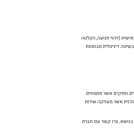
שית (זיהוי תנועה, הקלטה
פה, הקלטה ע”פ שעות מוגדרות מראש וכדומה). חיבור DVR עובד בשיטה אנלוגית ואילו חיבור NVR בשיטה דיגיטלית מבוססת
ים וותיקים אשר מתמחים
ים ומחלקה טכנית אשר מעניקה שירות
בנושא, צרו קשר עם חברת