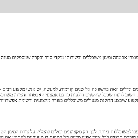
צרי אבטחה ומיגון משוכללים ובשירותי מוקדי סיור ובקרה שמספקים מענה ב
ם וגדלים וזאת בהשוואה אל שנים קודמות. למעשה, יש אנשי מקצוע רבים שט
ת, חשוב לדעת שככל שהשנים חולפות כך גם אמצעי האבטחה והמיגון משתכלל
וע שיבצע התקנת מנעולים משוכללים בצורה מקצועית ורשימת אפשרויות המ
למשוכללות ביותר. לכן, רק מקצוענים יכולים להמליץ על צורת המיגון הט
רה מוכרת תבטיח לכל אחד אפיון מדויק של המקום בו מעוניינים להתקין את