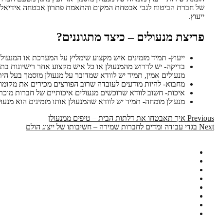
של חברת הביטוח לגבי אבטחת המקום והתאמת פתרון אבטחה אידיאלי, 
ייעוץ.
פריצת מנעולים – כיצד מתגוננים?
ייעוץ- תמיד מזמינים איש מקצוע שימליץ על המערכת או המנעול
בדיקה- יש לדרוש מהמנעולן או כל איש מקצוע אחר רישיונות ב
מנעולים אמין, תמיד יש לוודא שמדובר על מנעולן מוסמך בעל ה
מחבוא- להיות מודעים לעובדה שרוב הפורצים מכירים את מקומו
איכות- חשוב לוודא שרוכשים מנעולים איכותיים של חברות מוכר
מנעולן מומחה- תמיד יש לוודא שהמנעולן אותו מזמינים הוא מנעול
Previous
Post
Previous
איך תאבטחו את דלתות הבית – טיפים ממנעולן
post:
Next
Next
בגדי עבודה ומדים לחברות שמירה – חשיבותו של ייצוג הולם
navigation
post: