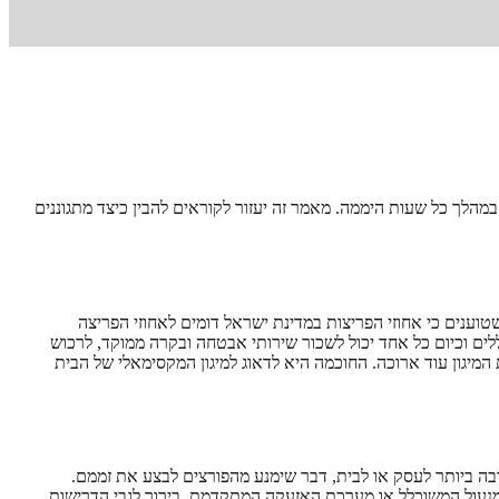
מהלך כל שעות היממה. מאמר זה יעזור לקוראים להבין כיצד מתגוננים
וענים כי אחוזי הפריצות במדינת ישראל דומים לאחוזי הפריצה
ים וכיום כל אחד יכול לשכור שירותי אבטחה ובקרה ממוקד, לרכוש
יגון עוד ארוכה. החוכמה היא לדאוג למיגון המקסימאלי של הבית
ובה ביותר לעסק או לבית, דבר שימנע מהפורצים לבצע את זממם.
 המנעול המשוכלל או מערכת האזעקה המתקדמת, בירור לגבי הדרישות