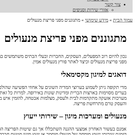
צור קשר
אזורי שירות וסניפים
עמוד הבית
»
מידע שימושי
»
מתגוננים מפני פריצת מנעולים
מתגוננים מפני פריצת מנעולים
נכון להיום רוב המפעלים, העסקים, החברות ובעלי הבתים משתמשים במו
מפני פריצת מנעולים וכיצד לאתר פורץ מנעולים אמין.
דואגים למיגון מקסימאלי
מדי תקופה ניתן לשמוע בערוצי המדיה השונים על אחוזי הפשיעה שהולכי
בערים מסוימות בארצות הברית ומדינות שונות באירופה. למרות כל זא
מערכות אזעקה מתקדמות לבית ולעסק, מצלמות אבטחה, להזמין איש מקצ
והעסק טרם מתרחשת פריצה.
מנעולים ומערכות מיגון – שירותי ייעוץ
אמנם בעשור האחרון אמצעי ההגנה השתכללו אך גם שיטות הפריצה הפכו 
הזמנת שירותי ייעוץ מומחה של מנעולן מוסמך או יועץ מיגון מטעם חב