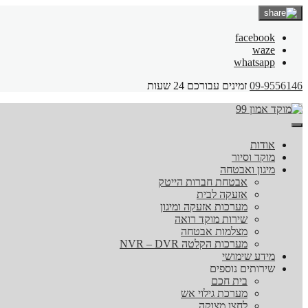
facebook
waze
whatsapp
09-9556146
זמינים עבורכם 24 שעות
אודות
מוקד וסיור
מיגון ואבטחה
אבטחת חברות הייטק
אזעקה לבית
מערכות אזעקה ומיגון
שירות מוקד רואה
מצלמות אבטחה
מערכות הקלטה NVR – DVR
מידע שימושי
שירותים נוספים
בית חכם
מערכת גילוי אש
לחצן מצוקה