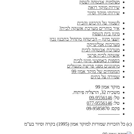
מצלמות אבטחה לעסק
שירות מוקד רואה
שירותי מוקד וסיור
לשמור על הרכוש והבית
איך בוחרים מערכת אזעקה לבית?
מיגון בית העסק
יועצי מיגון – הביטחון מתחיל בתכנון נכון
מערכות אנליטיקה
מערכת אבטחה לבית
אזעקה לבית פרטי
כספות כאמצעי מיגון לבית
מתגוננים מפני פריצת מנעולים
המומחים של מוקד אמון 99
שמירה על בתים
מוקד אמון 99
משכית 32, הרצליה פיתוח.
טל:
09-9556146
טל:
077-9556146
פקס: 09-9585870
————–
(c) כל הזכויות שמורות למוקד אמון (1995) בקרה וסיור בע”מ