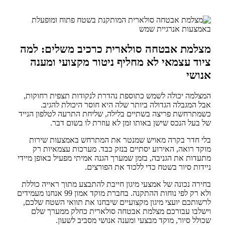
מצלמת אבטחה סולארית כרכיב משלים: למה
ציוד עצמאי לא מחליף ניטור מקצועי ומענה
אנושי
המצלמה יכולה לשמש כתוספת נהדרת לנקודות תצפית רחוקות,
אבל המגבלה הגדולה ביותר שלה היא חוסר היכולת להגיב.
כשמתרחשת פריצה בשתיים בלילה, שליחת התרעה לטלפון הנייד
של בעל הנכס שישן באותו זמן לא עוזרת לו בשום דבר.
בלי חדר בקרה מאויש שמנטר את המתרחש באמצעות שירות
מוקד רואה, האירוע יסתיים בנזק כבד. מערכות עצמאיות רק
מתעדות את הגניבה, בזמן שמערך הגנה אמיתי מפעיל באופן מיידי
ניידות סיור בשטח כדי ללכוד את הפורצים.
בחירה נכונה של אמצעי מיגון חייבת להתבצע מתוך ראייה כוללת
ולא רק לפי נוחות ההתקנה. בחברת מוקד אמון 99 אנחנו מעמידים
לרשותכם יועצי מיגון מקצועיים שיבחנו את תוואי השטח שלכם,
וישלבו עבורכם מצלמת אבטחה סולארית כחלק ממערך שלם
שכולל סיור, מוקד מבצעי ומענה אנושי מסביב לשעון.