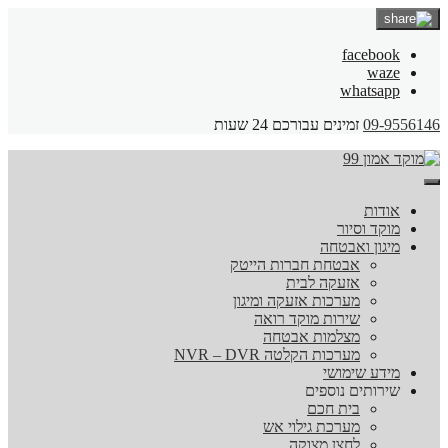
facebook
waze
whatsapp
09-9556146
זמינים עבורכם 24 שעות
אודות
מוקד וסיור
מיגון ואבטחה
אבטחת חברות הייטק
אזעקה לבית
מערכות אזעקה ומיגון
שירות מוקד רואה
מצלמות אבטחה
מערכות הקלטה NVR – DVR
מידע שימושי
שירותים נוספים
בית חכם
מערכת גילוי אש
לחצן מצוקה