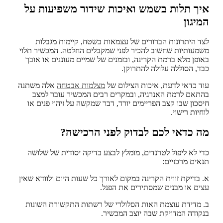
איך תלות בשמש ואיכות שידור משפיעות על
המיגון
לצד היתרונות הברורים של עצמאות בשטח, קיימות מגבלות
משמעותיות שחשוב להכיר לפני שמקבלים החלטה. המכשיר תלוי
באופן מלא ברמת הקרינה, ובזמנים של שמיים מעוננים או אובך
כבד, הסוללה עלולה להתרוקן.
עוד כדאי לדעת, איכות הצילום של
מצלמות אבטחה
אלה משתנה
בהתאם לרמת האנרגיה, ובמקרים רבים המכשיר עובר למצב
חיסכון שבו קצב הפריימים יורד, דבר שמקשה על זיהוי פנים או
לוחיות רישוי.
מה כדאי לכם לבדוק לפני הרכישה?
כדי לא ליפול לטרנדים, מומלץ לבצע בדיקה יסודית של שלושה
תנאים מרכזיים:
א. בדיקת זווית הקרינה במקום לאורך כל שעות היום ולוודא שאין
עצים או מבנים שמסתירים את הפנל.
ב. מדידת עוצמת האות הסלולרי של רשתות התקשורת השונות
בנקודה המדויקת שבה יוצב המכשיר.