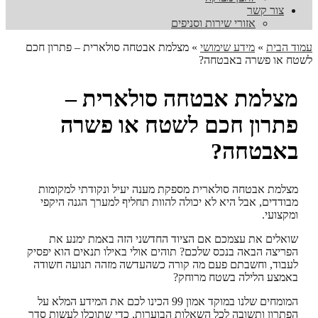
צור קשר
אזורי שירות וסניפים
עמוד הבית
»
מידע שימושי
»
מצלמת אבטחה סולארית – פתרון חכם
לשטח או פשרה באבטחה?
מצלמת אבטחה סולארית –
פתרון חכם לשטח או פשרה
באבטחה?
מצלמת אבטחה סולארית מספקת מענה יעיל ונקודתי למקומות
מבודדים, אבל היא לא יכולה להוות תחליף למערך הגנה היקפי
ומקצועי.
שואלים את עצמכם אם הציוד החדשני הזה באמת ימנע את
הפריצה הבאה בנכס שלכם? תוהים אולי באילו תנאים הוא יפסיק
לעבוד, וחשבתם פעם מה קורה כשהעדשה מזהה תנועה חשודה
באמצע הלילה בשטח מרוחק?
המומחים שלנו במוקד אמון 99 הכינו לכם את המידע המלא על
הפתרון ותשובה לכל השאלות הבוערות, כדי שתוכלו לעשות סדר