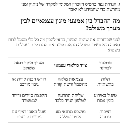
ג. הגדרת נפח כרטיס הזיכרון המקומי למקרה של ניתוק זמני
מהרשת כדי שהמידע לא יאבד.
מה ההבדל בין אמצעי מיגון עצמאיים לבין
מערך משולב?
לפני שבוחרים את שיטת המיגון, כדאי להבין מה כל כלי מסוגל לתת
ואיפה הוא נעצר. הטבלה הבאה מציגה את ההבדלים בפעילות
בשטח:
פרמטר
מערך מוקד רואה
ציוד סולארי עצמאי
לבחינה
משולב
תלות
עצמאות מלאה
דורש הכנה קווית או
בתשתיות
מחשמל ורשת קווית
גיבוי מורכב
טיפול באירוע
שליחת התרעה
הקפצת סיירים ודיווח
בזמן אמת
לטלפון הנייד בלבד
למשטרה
רציפות
מושפע מתנאי מזג
פועל באופן רציף עם
עבודה
אוויר וסוללה
גיבויים קבועים