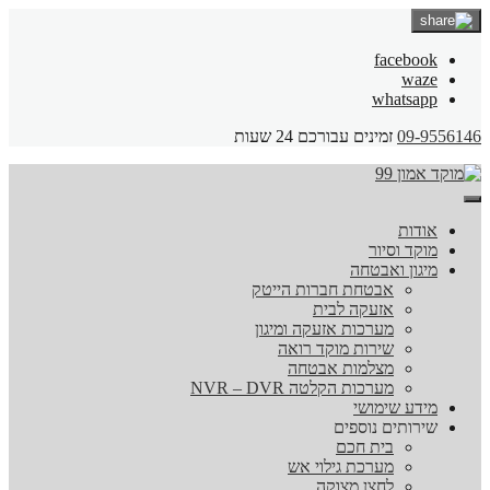
facebook
waze
whatsapp
09-9556146
זמינים עבורכם 24 שעות
אודות
מוקד וסיור
מיגון ואבטחה
אבטחת חברות הייטק
אזעקה לבית
מערכות אזעקה ומיגון
שירות מוקד רואה
מצלמות אבטחה
מערכות הקלטה NVR – DVR
מידע שימושי
שירותים נוספים
בית חכם
מערכת גילוי אש
לחצן מצוקה