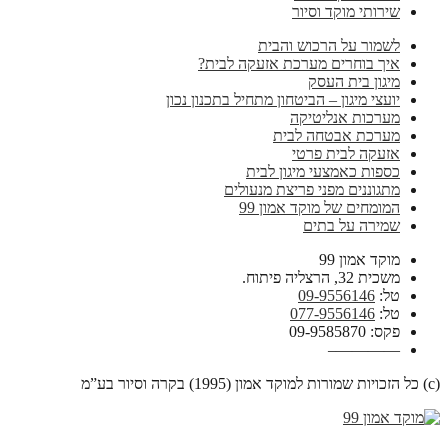
שירותי מוקד וסיור
לשמור על הרכוש והבית
איך בוחרים מערכת אזעקה לבית?
מיגון בית העסק
יועצי מיגון – הביטחון מתחיל בתכנון נכון
מערכות אנליטיקה
מערכת אבטחה לבית
אזעקה לבית פרטי
כספות כאמצעי מיגון לבית
מתגוננים מפני פריצת מנעולים
המומחים של מוקד אמון 99
שמירה על בתים
מוקד אמון 99
משכית 32, הרצליה פיתוח.
טל:
09-9556146
טל:
077-9556146
פקס: 09-9585870
————–
(c) כל הזכויות שמורות למוקד אמון (1995) בקרה וסיור בע”מ