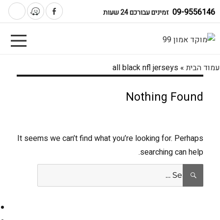
09-9556146
זמינים עבורכם 24 שעות
עמוד הבית
»
all black nfl jerseys
Nothing Found
It seems we can’t find what you’re looking for. Perhaps
searching can help.
Search
SEARCH
for: