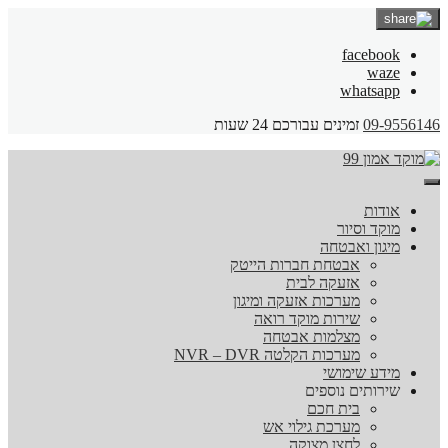
facebook
waze
whatsapp
09-9556146
זמינים עבורכם 24 שעות
אודות
מוקד וסיור
מיגון ואבטחה
אבטחת חברות הייטק
אזעקה לבית
מערכות אזעקה ומיגון
שירות מוקד רואה
מצלמות אבטחה
מערכות הקלטה NVR – DVR
מידע שימושי
שירותים נוספים
בית חכם
מערכת גילוי אש
לחצן מצוקה