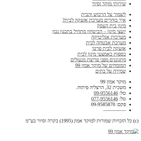
שירותי מוקד וסיור
לשמור על הרכוש והבית
איך בוחרים מערכת אזעקה לבית?
מיגון בית העסק
יועצי מיגון – הביטחון מתחיל בתכנון נכון
מערכות אנליטיקה
מערכת אבטחה לבית
אזעקה לבית פרטי
כספות כאמצעי מיגון לבית
מתגוננים מפני פריצת מנעולים
המומחים של מוקד אמון 99
שמירה על בתים
מוקד אמון 99
משכית 32, הרצליה פיתוח.
טל:
09-9556146
טל:
077-9556146
פקס: 09-9585870
————–
(c) כל הזכויות שמורות למוקד אמון (1995) בקרה וסיור בע”מ