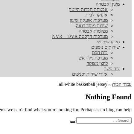
מיגון ואבטחה
אבטחת חברות הייטק
אזעקה לבית
מערכות אזעקה ומיגון
שירות מוקד רואה
מצלמות אבטחה
מערכות הקלטה NVR – DVR
מידע שימושי
שירותים נוספים
בית חכם
מערכת גילוי אש
לחצן מצוקה
צור קשר
אזורי שירות וסניפים
עמוד הבית
»
all white basketball jersey
Nothing Found
eems we can’t find what you’re looking for. Perhaps searching can help.
Search
Search
for: