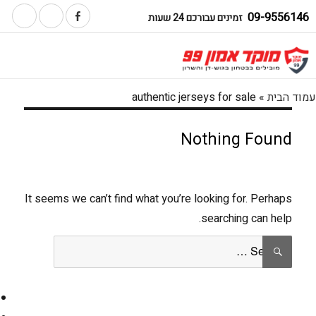
09-9556146
זמינים עבורכם 24 שעות
עמוד הבית
»
authentic jerseys for sale
Nothing Found
It seems we can’t find what you’re looking for. Perhaps
searching can help.
Search
SEARCH
for: