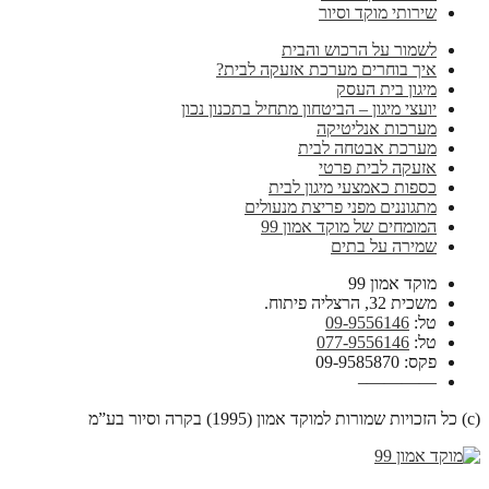
שירותי מוקד וסיור
לשמור על הרכוש והבית
איך בוחרים מערכת אזעקה לבית?
מיגון בית העסק
יועצי מיגון – הביטחון מתחיל בתכנון נכון
מערכות אנליטיקה
מערכת אבטחה לבית
אזעקה לבית פרטי
כספות כאמצעי מיגון לבית
מתגוננים מפני פריצת מנעולים
המומחים של מוקד אמון 99
שמירה על בתים
מוקד אמון 99
משכית 32, הרצליה פיתוח.
טל:
09-9556146
טל:
077-9556146
פקס: 09-9585870
————–
(c) כל הזכויות שמורות למוקד אמון (1995) בקרה וסיור בע”מ