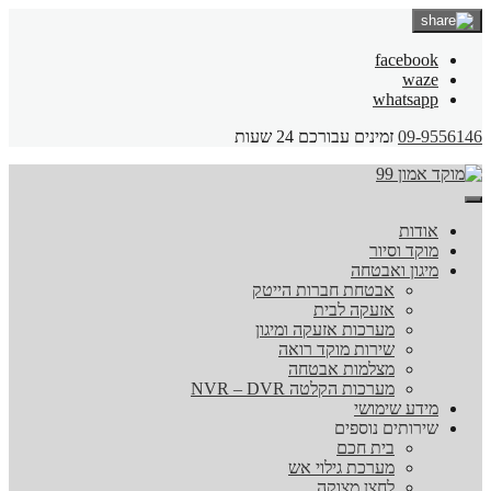
facebook
waze
whatsapp
09-9556146
זמינים עבורכם 24 שעות
אודות
מוקד וסיור
מיגון ואבטחה
אבטחת חברות הייטק
אזעקה לבית
מערכות אזעקה ומיגון
שירות מוקד רואה
מצלמות אבטחה
מערכות הקלטה NVR – DVR
מידע שימושי
שירותים נוספים
בית חכם
מערכת גילוי אש
לחצן מצוקה