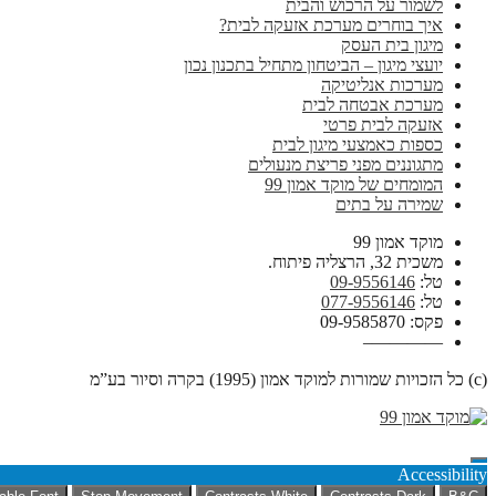
לשמור על הרכוש והבית
איך בוחרים מערכת אזעקה לבית?
מיגון בית העסק
יועצי מיגון – הביטחון מתחיל בתכנון נכון
מערכות אנליטיקה
מערכת אבטחה לבית
אזעקה לבית פרטי
כספות כאמצעי מיגון לבית
מתגוננים מפני פריצת מנעולים
המומחים של מוקד אמון 99
שמירה על בתים
מוקד אמון 99
משכית 32, הרצליה פיתוח.
טל:
09-9556146
טל:
077-9556146
פקס: 09-9585870
————–
(c) כל הזכויות שמורות למוקד אמון (1995) בקרה וסיור בע”מ
Accessibility