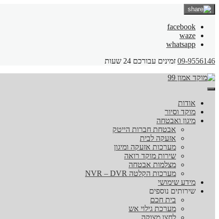
facebook
waze
whatsapp
09-9556146
זמינים עבורכם 24 שעות
אודות
מוקד וסיור
מיגון ואבטחה
אבטחת חברות הייטק
אזעקה לבית
מערכות אזעקה ומיגון
שירות מוקד רואה
מצלמות אבטחה
מערכות הקלטה NVR – DVR
מידע שימושי
שירותים נוספים
בית חכם
מערכת גילוי אש
לחצן מצוקה