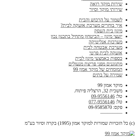
שירות מוקד רואה
שירותי מוקד וסיור
לשמור על הרכוש והבית
איך בוחרים מערכת אזעקה לבית?
מיגון בית העסק
יועצי מיגון – הביטחון מתחיל בתכנון נכון
מערכות אנליטיקה
מערכת אבטחה לבית
אזעקה לבית פרטי
כספות כאמצעי מיגון לבית
מתגוננים מפני פריצת מנעולים
המומחים של מוקד אמון 99
שמירה על בתים
מוקד אמון 99
משכית 32, הרצליה פיתוח.
טל:
09-9556146
טל:
077-9556146
פקס: 09-9585870
————–
(c) כל הזכויות שמורות למוקד אמון (1995) בקרה וסיור בע”מ