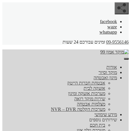
facebook
waze
whatsapp
09-9556146
זמינים עבורכם 24 שעות
אודות
מוקד וסיור
מיגון ואבטחה
אבטחת חברות הייטק
אזעקה לבית
מערכות אזעקה ומיגון
שירות מוקד רואה
מצלמות אבטחה
מערכות הקלטה NVR – DVR
מידע שימושי
שירותים נוספים
בית חכם
מערכת גילוי אש