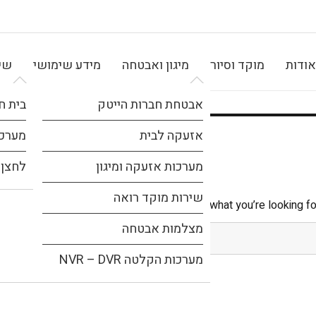
אודות
מוקד וסיור
מיגון ואבטחה
מידע שימושי
שיר
אבטחת חברות הייטק
בית ח
אזעקה לבית
מערכת
מערכות אזעקה ומיגון
לחצן 
שירות מוקד רואה
It seems we can’t find what you’re looking fo
מצלמות אבטחה
מערכות הקלטה NVR – DVR