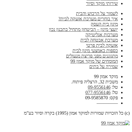
שירותי מוקד וסיור
לשמור על הרכוש והבית
איך בוחרים מערכת אזעקה לבית?
מיגון בית העסק
יועצי מיגון – הביטחון מתחיל בתכנון נכון
מערכות אנליטיקה
מערכת אבטחה לבית
אזעקה לבית פרטי
כספות כאמצעי מיגון לבית
מתגוננים מפני פריצת מנעולים
המומחים של מוקד אמון 99
שמירה על בתים
מוקד אמון 99
משכית 32, הרצליה פיתוח.
טל:
09-9556146
טל:
077-9556146
פקס: 09-9585870
————–
(c) כל הזכויות שמורות למוקד אמון (1995) בקרה וסיור בע”מ