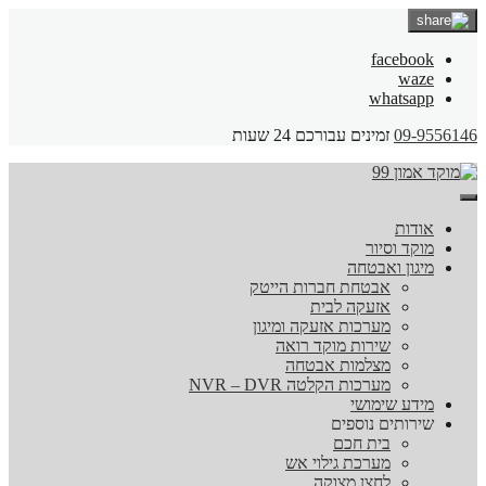
facebook
waze
whatsapp
09-9556146
זמינים עבורכם 24 שעות
אודות
מוקד וסיור
מיגון ואבטחה
אבטחת חברות הייטק
אזעקה לבית
מערכות אזעקה ומיגון
שירות מוקד רואה
מצלמות אבטחה
מערכות הקלטה NVR – DVR
מידע שימושי
שירותים נוספים
בית חכם
מערכת גילוי אש
לחצן מצוקה