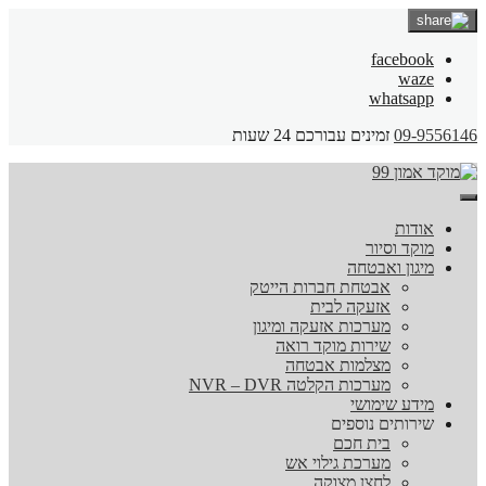
facebook
waze
whatsapp
09-9556146
זמינים עבורכם 24 שעות
אודות
מוקד וסיור
מיגון ואבטחה
אבטחת חברות הייטק
אזעקה לבית
מערכות אזעקה ומיגון
שירות מוקד רואה
מצלמות אבטחה
מערכות הקלטה NVR – DVR
מידע שימושי
שירותים נוספים
בית חכם
מערכת גילוי אש
לחצן מצוקה