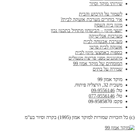
שירותי מוקד וסיור
לשמור על הרכוש והבית
איך בוחרים מערכת אזעקה לבית?
מיגון בית העסק
יועצי מיגון – הביטחון מתחיל בתכנון נכון
מערכות אנליטיקה
מערכת אבטחה לבית
אזעקה לבית פרטי
כספות כאמצעי מיגון לבית
מתגוננים מפני פריצת מנעולים
המומחים של מוקד אמון 99
שמירה על בתים
מוקד אמון 99
משכית 32, הרצליה פיתוח.
טל:
09-9556146
טל:
077-9556146
פקס: 09-9585870
————–
(c) כל הזכויות שמורות למוקד אמון (1995) בקרה וסיור בע”מ