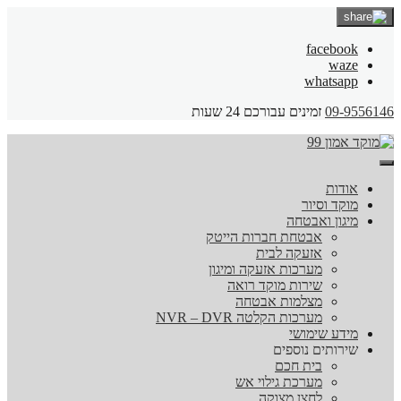
facebook
waze
whatsapp
09-9556146
זמינים עבורכם 24 שעות
אודות
מוקד וסיור
מיגון ואבטחה
אבטחת חברות הייטק
אזעקה לבית
מערכות אזעקה ומיגון
שירות מוקד רואה
מצלמות אבטחה
מערכות הקלטה NVR – DVR
מידע שימושי
שירותים נוספים
בית חכם
מערכת גילוי אש
לחצן מצוקה