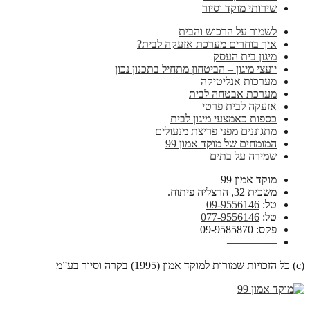
שירותי מוקד וסיור
לשמור על הרכוש והבית
איך בוחרים מערכת אזעקה לבית?
מיגון בית העסק
יועצי מיגון – הביטחון מתחיל בתכנון נכון
מערכות אנליטיקה
מערכת אבטחה לבית
אזעקה לבית פרטי
כספות כאמצעי מיגון לבית
מתגוננים מפני פריצת מנעולים
המומחים של מוקד אמון 99
שמירה על בתים
מוקד אמון 99
משכית 32, הרצליה פיתוח.
טל:
09-9556146
טל:
077-9556146
פקס: 09-9585870
————–
(c) כל הזכויות שמורות למוקד אמון (1995) בקרה וסיור בע”מ