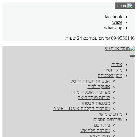
facebook
waze
whatsapp
09-9556146
זמינים עבורכם 24 שעות
אודות
מוקד וסיור
מיגון ואבטחה
אבטחת חברות הייטק
אזעקה לבית
מערכות אזעקה ומיגון
שירות מוקד רואה
מצלמות אבטחה
מערכות הקלטה NVR – DVR
מידע שימושי
שירותים נוספים
בית חכם
מערכת גילוי אש
לחצן מצוקה