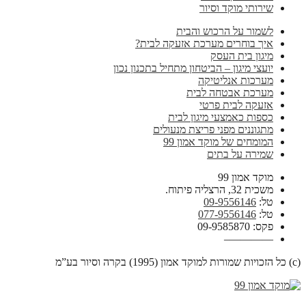
שירותי מוקד וסיור
לשמור על הרכוש והבית
איך בוחרים מערכת אזעקה לבית?
מיגון בית העסק
יועצי מיגון – הביטחון מתחיל בתכנון נכון
מערכות אנליטיקה
מערכת אבטחה לבית
אזעקה לבית פרטי
כספות כאמצעי מיגון לבית
מתגוננים מפני פריצת מנעולים
המומחים של מוקד אמון 99
שמירה על בתים
מוקד אמון 99
משכית 32, הרצליה פיתוח.
טל:
09-9556146
טל:
077-9556146
פקס: 09-9585870
————–
(c) כל הזכויות שמורות למוקד אמון (1995) בקרה וסיור בע”מ