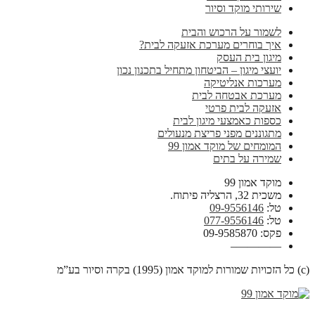
שירותי מוקד וסיור
לשמור על הרכוש והבית
איך בוחרים מערכת אזעקה לבית?
מיגון בית העסק
יועצי מיגון – הביטחון מתחיל בתכנון נכון
מערכות אנליטיקה
מערכת אבטחה לבית
אזעקה לבית פרטי
כספות כאמצעי מיגון לבית
מתגוננים מפני פריצת מנעולים
המומחים של מוקד אמון 99
שמירה על בתים
מוקד אמון 99
משכית 32, הרצליה פיתוח.
טל:
09-9556146
טל:
077-9556146
פקס: 09-9585870
————–
(c) כל הזכויות שמורות למוקד אמון (1995) בקרה וסיור בע”מ