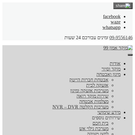
facebook
waze
whatsapp
09-9556146
זמינים עבורכם 24 שעות
אודות
מוקד וסיור
מיגון ואבטחה
אבטחת חברות הייטק
אזעקה לבית
מערכות אזעקה ומיגון
שירות מוקד רואה
מצלמות אבטחה
מערכות הקלטה NVR – DVR
מידע שימושי
שירותים נוספים
בית חכם
מערכת גילוי אש
לחצן מצוקה