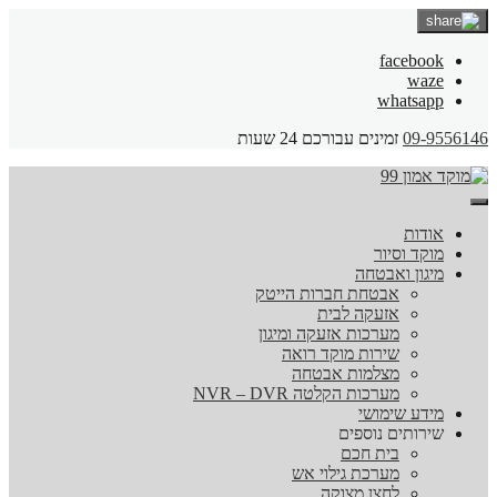
facebook
waze
whatsapp
09-9556146
זמינים עבורכם 24 שעות
אודות
מוקד וסיור
מיגון ואבטחה
אבטחת חברות הייטק
אזעקה לבית
מערכות אזעקה ומיגון
שירות מוקד רואה
מצלמות אבטחה
מערכות הקלטה NVR – DVR
מידע שימושי
שירותים נוספים
בית חכם
מערכת גילוי אש
לחצן מצוקה