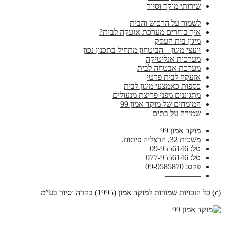
שירותי מוקד וסיור
לשמור על הרכוש והבית
איך בוחרים מערכת אזעקה לבית?
מיגון בית העסק
יועצי מיגון – הביטחון מתחיל בתכנון נכון
מערכות אנליטיקה
מערכת אבטחה לבית
אזעקה לבית פרטי
כספות כאמצעי מיגון לבית
מתגוננים מפני פריצת מנעולים
המומחים של מוקד אמון 99
שמירה על בתים
מוקד אמון 99
משכית 32, הרצליה פיתוח.
טל:
09-9556146
טל:
077-9556146
פקס: 09-9585870
————–
(c) כל הזכויות שמורות למוקד אמון (1995) בקרה וסיור בע”מ