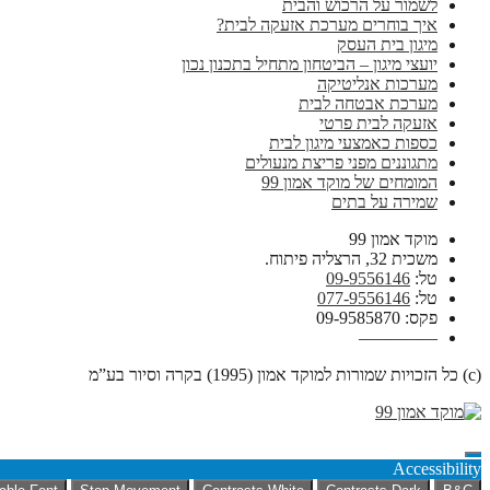
לשמור על הרכוש והבית
איך בוחרים מערכת אזעקה לבית?
מיגון בית העסק
יועצי מיגון – הביטחון מתחיל בתכנון נכון
מערכות אנליטיקה
מערכת אבטחה לבית
אזעקה לבית פרטי
כספות כאמצעי מיגון לבית
מתגוננים מפני פריצת מנעולים
המומחים של מוקד אמון 99
שמירה על בתים
מוקד אמון 99
משכית 32, הרצליה פיתוח.
טל:
09-9556146
טל:
077-9556146
פקס: 09-9585870
————–
(c) כל הזכויות שמורות למוקד אמון (1995) בקרה וסיור בע”מ
Accessibility