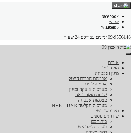
facebook
waze
whatsapp
09-9556146
זמינים עבורכם 24 שעות
אודות
מוקד וסיור
מיגון ואבטחה
אבטחת חברות הייטק
אזעקה לבית
מערכות אזעקה ומיגון
שירות מוקד רואה
מצלמות אבטחה
מערכות הקלטה NVR – DVR
מידע שימושי
שירותים נוספים
בית חכם
מערכת גילוי אש
לחצן מצוקה