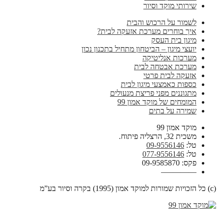
שירותי מוקד וסיור
לשמור על הרכוש והבית
איך בוחרים מערכת אזעקה לבית?
מיגון בית העסק
יועצי מיגון – הביטחון מתחיל בתכנון נכון
מערכות אנליטיקה
מערכת אבטחה לבית
אזעקה לבית פרטי
כספות כאמצעי מיגון לבית
מתגוננים מפני פריצת מנעולים
המומחים של מוקד אמון 99
שמירה על בתים
מוקד אמון 99
משכית 32, הרצליה פיתוח.
טל:
09-9556146
טל:
077-9556146
פקס: 09-9585870
————–
(c) כל הזכויות שמורות למוקד אמון (1995) בקרה וסיור בע”מ