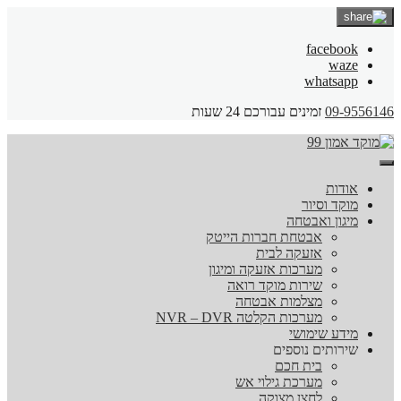
facebook
waze
whatsapp
09-9556146
זמינים עבורכם 24 שעות
אודות
מוקד וסיור
מיגון ואבטחה
אבטחת חברות הייטק
אזעקה לבית
מערכות אזעקה ומיגון
שירות מוקד רואה
מצלמות אבטחה
מערכות הקלטה NVR – DVR
מידע שימושי
שירותים נוספים
בית חכם
מערכת גילוי אש
לחצן מצוקה