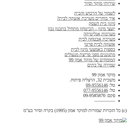
שירותי מוקד וסיור
לשמור על הרכוש והבית
איך בוחרים מערכת אזעקה לבית?
מיגון בית העסק
יועצי מיגון – הביטחון מתחיל בתכנון נכון
מערכות אנליטיקה
מערכת אבטחה לבית
אזעקה לבית פרטי
כספות כאמצעי מיגון לבית
מתגוננים מפני פריצת מנעולים
המומחים של מוקד אמון 99
שמירה על בתים
מוקד אמון 99
משכית 32, הרצליה פיתוח.
טל:
09-9556146
טל:
077-9556146
פקס: 09-9585870
————–
(c) כל הזכויות שמורות למוקד אמון (1995) בקרה וסיור בע”מ