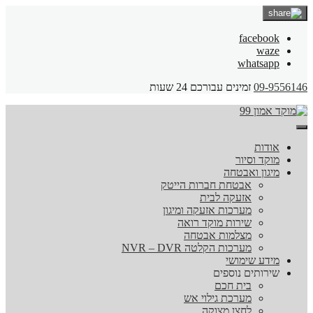
facebook
waze
whatsapp
09-9556146
זמינים עבורכם 24 שעות
אודות
מוקד וסיור
מיגון ואבטחה
אבטחת חברות הייטק
אזעקה לבית
מערכות אזעקה ומיגון
שירות מוקד רואה
מצלמות אבטחה
מערכות הקלטה NVR – DVR
מידע שימושי
שירותים נוספים
בית חכם
מערכת גילוי אש
לחצן מצוקה