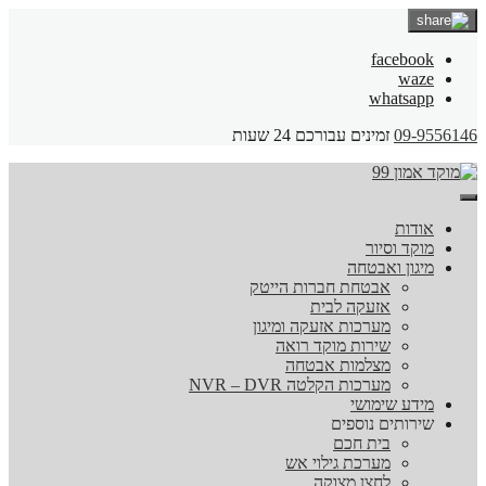
facebook
waze
whatsapp
09-9556146
זמינים עבורכם 24 שעות
אודות
מוקד וסיור
מיגון ואבטחה
אבטחת חברות הייטק
אזעקה לבית
מערכות אזעקה ומיגון
שירות מוקד רואה
מצלמות אבטחה
מערכות הקלטה NVR – DVR
מידע שימושי
שירותים נוספים
בית חכם
מערכת גילוי אש
לחצן מצוקה