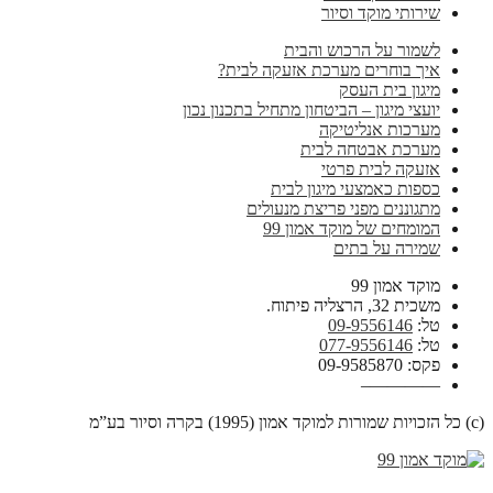
שירותי מוקד וסיור
לשמור על הרכוש והבית
איך בוחרים מערכת אזעקה לבית?
מיגון בית העסק
יועצי מיגון – הביטחון מתחיל בתכנון נכון
מערכות אנליטיקה
מערכת אבטחה לבית
אזעקה לבית פרטי
כספות כאמצעי מיגון לבית
מתגוננים מפני פריצת מנעולים
המומחים של מוקד אמון 99
שמירה על בתים
מוקד אמון 99
משכית 32, הרצליה פיתוח.
טל:
09-9556146
טל:
077-9556146
פקס: 09-9585870
————–
(c) כל הזכויות שמורות למוקד אמון (1995) בקרה וסיור בע”מ