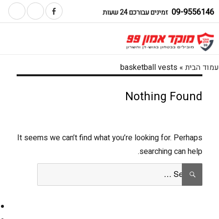
09-9556146
זמינים עבורכם 24 שעות
עמוד הבית
»
basketball vests
Nothing Found
It seems we can’t find what you’re looking for. Perhaps
searching can help.
Search
SEARCH
for: