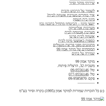
שירותי מוקד וסיור
לשמור על הרכוש והבית
איך בוחרים מערכת אזעקה לבית?
מיגון בית העסק
יועצי מיגון – הביטחון מתחיל בתכנון נכון
מערכות אנליטיקה
מערכת אבטחה לבית
אזעקה לבית פרטי
כספות כאמצעי מיגון לבית
מתגוננים מפני פריצת מנעולים
המומחים של מוקד אמון 99
שמירה על בתים
מוקד אמון 99
משכית 32, הרצליה פיתוח.
טל:
09-9556146
טל:
077-9556146
פקס: 09-9585870
————–
(c) כל הזכויות שמורות למוקד אמון (1995) בקרה וסיור בע”מ