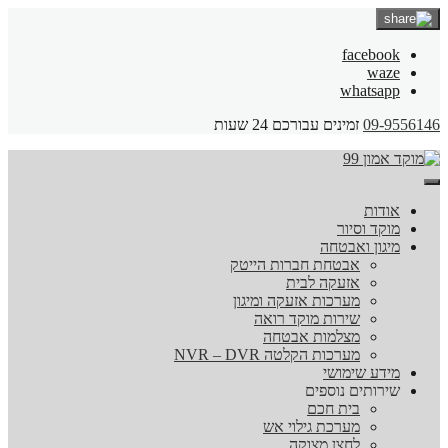
facebook
waze
whatsapp
09-9556146
זמינים עבורכם 24 שעות
אודות
מוקד וסיור
מיגון ואבטחה
אבטחת חברות הייטק
אזעקה לבית
מערכות אזעקה ומיגון
שירות מוקד רואה
מצלמות אבטחה
מערכות הקלטה NVR – DVR
מידע שימושי
שירותים נוספים
בית חכם
מערכת גילוי אש
לחצן מצוקה