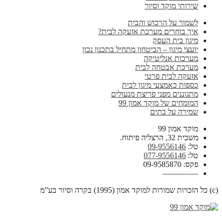
שירותי מוקד וסיור
לשמור על הרכוש והבית
איך בוחרים מערכת אזעקה לבית?
מיגון בית העסק
יועצי מיגון – הביטחון מתחיל בתכנון נכון
מערכות אנליטיקה
מערכת אבטחה לבית
אזעקה לבית פרטי
כספות כאמצעי מיגון לבית
מתגוננים מפני פריצת מנעולים
המומחים של מוקד אמון 99
שמירה על בתים
מוקד אמון 99
משכית 32, הרצליה פיתוח.
טל:
09-9556146
טל:
077-9556146
פקס: 09-9585870
————–
(c) כל הזכויות שמורות למוקד אמון (1995) בקרה וסיור בע”מ