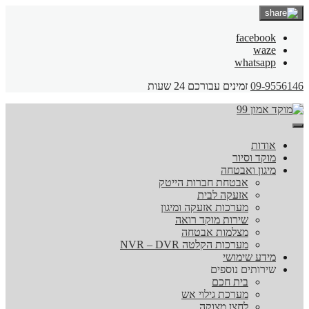
facebook
waze
whatsapp
09-9556146
זמינים עבורכם 24 שעות
אודות
מוקד וסיור
מיגון ואבטחה
אבטחת חברות הייטק
אזעקה לבית
מערכות אזעקה ומיגון
שירות מוקד רואה
מצלמות אבטחה
מערכות הקלטה NVR – DVR
מידע שימושי
שירותים נוספים
בית חכם
מערכת גילוי אש
לחצן מצוקה