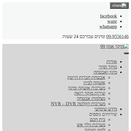
facebook
waze
whatsapp
09-9556146
זמינים עבורכם 24 שעות
אודות
מוקד וסיור
מיגון ואבטחה
אבטחת חברות הייטק
אזעקה לבית
מערכות אזעקה ומיגון
שירות מוקד רואה
מצלמות אבטחה
מערכות הקלטה NVR – DVR
מידע שימושי
שירותים נוספים
בית חכם
מערכת גילוי אש
לחצן מצוקה