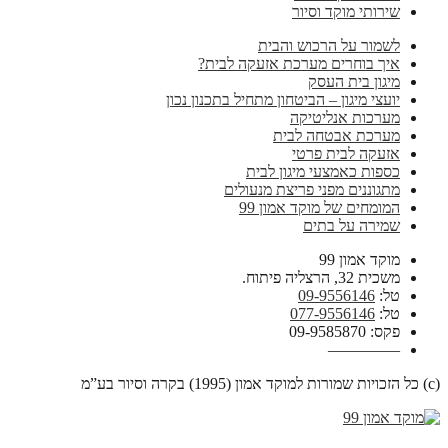
שירותי מוקד וסיור
לשמור על הרכוש והבית
איך בוחרים מערכת אזעקה לבית?
מיגון בית העסק
יועצי מיגון – הביטחון מתחיל בתכנון נכון
מערכות אנליטיקה
מערכת אבטחה לבית
אזעקה לבית פרטי
כספות כאמצעי מיגון לבית
מתגוננים מפני פריצת מנעולים
המומחים של מוקד אמון 99
שמירה על בתים
מוקד אמון 99
משכית 32, הרצליה פיתוח.
טל:
09-9556146
טל:
077-9556146
פקס: 09-9585870
————–
(c) כל הזכויות שמורות למוקד אמון (1995) בקרה וסיור בע”מ