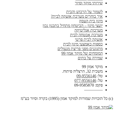
שירותי מוקד וסיור
לשמור על הרכוש והבית
איך בוחרים מערכת אזעקה לבית?
מיגון בית העסק
יועצי מיגון – הביטחון מתחיל בתכנון נכון
מערכות אנליטיקה
מערכת אבטחה לבית
אזעקה לבית פרטי
כספות כאמצעי מיגון לבית
מתגוננים מפני פריצת מנעולים
המומחים של מוקד אמון 99
שמירה על בתים
מוקד אמון 99
משכית 32, הרצליה פיתוח.
טל:
09-9556146
טל:
077-9556146
פקס: 09-9585870
————–
(c) כל הזכויות שמורות למוקד אמון (1995) בקרה וסיור בע”מ