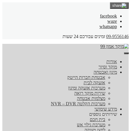
facebook
waze
whatsapp
09-9556146
זמינים עבורכם 24 שעות
אודות
מוקד וסיור
מיגון ואבטחה
אבטחת חברות הייטק
אזעקה לבית
מערכות אזעקה ומיגון
שירות מוקד רואה
מצלמות אבטחה
מערכות הקלטה NVR – DVR
מידע שימושי
שירותים נוספים
בית חכם
מערכת גילוי אש
לחצן מצוקה