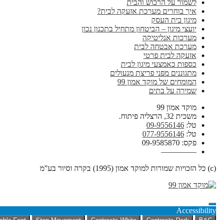
לשמור על הרכוש והבית
איך בוחרים מערכת אזעקה לבית?
מיגון בית העסק
יועצי מיגון – הביטחון מתחיל בתכנון נכון
מערכות אנליטיקה
מערכת אבטחה לבית
אזעקה לבית פרטי
כספות כאמצעי מיגון לבית
מתגוננים מפני פריצת מנעולים
המומחים של מוקד אמון 99
שמירה על בתים
מוקד אמון 99
משכית 32, הרצליה פיתוח.
טל:
09-9556146
טל:
077-9556146
פקס: 09-9585870
————–
(c) כל הזכויות שמורות למוקד אמון (1995) בקרה וסיור בע”מ
Accessibility