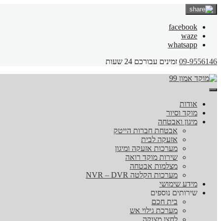
facebook
waze
whatsapp
09-9556146
זמינים עבורכם 24 שעות
אודות
מוקד וסיור
מיגון ואבטחה
אבטחת חברות הייטק
אזעקה לבית
מערכות אזעקה ומיגון
שירות מוקד רואה
מצלמות אבטחה
מערכות הקלטה NVR – DVR
מידע שימושי
שירותים נוספים
בית חכם
מערכת גילוי אש
לחצן מצוקה