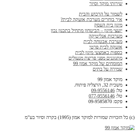
שירותי מוקד וסיור
לשמור על הרכוש והבית
איך בוחרים מערכת אזעקה לבית?
מיגון בית העסק
יועצי מיגון – הביטחון מתחיל בתכנון נכון
מערכות אנליטיקה
מערכת אבטחה לבית
אזעקה לבית פרטי
כספות כאמצעי מיגון לבית
מתגוננים מפני פריצת מנעולים
המומחים של מוקד אמון 99
שמירה על בתים
מוקד אמון 99
משכית 32, הרצליה פיתוח.
טל:
09-9556146
טל:
077-9556146
פקס: 09-9585870
————–
(c) כל הזכויות שמורות למוקד אמון (1995) בקרה וסיור בע”מ