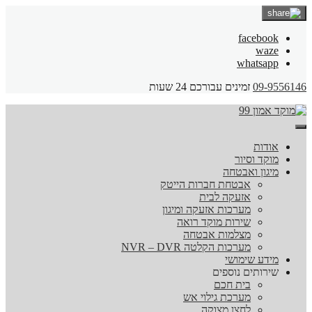
facebook
waze
whatsapp
09-9556146
זמינים עבורכם 24 שעות
אודות
מוקד וסיור
מיגון ואבטחה
אבטחת חברות הייטק
אזעקה לבית
מערכות אזעקה ומיגון
שירות מוקד רואה
מצלמות אבטחה
מערכות הקלטה NVR – DVR
מידע שימושי
שירותים נוספים
בית חכם
מערכת גילוי אש
לחצן מצוקה