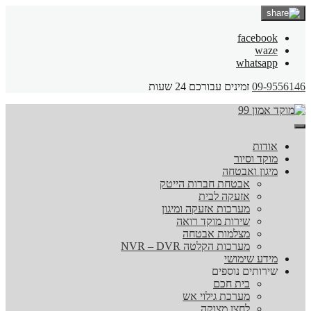
facebook
waze
whatsapp
09-9556146
זמינים עבורכם 24 שעות
אודות
מוקד וסיור
מיגון ואבטחה
אבטחת חברות הייטק
אזעקה לבית
מערכות אזעקה ומיגון
שירות מוקד רואה
מצלמות אבטחה
מערכות הקלטה NVR – DVR
מידע שימושי
שירותים נוספים
בית חכם
מערכת גילוי אש
לחצן מצוקה