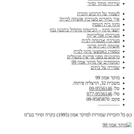
שירותי מוקד וסיור
לשמור על הרכוש והבית
איך בוחרים מערכת אזעקה לבית?
מיגון בית העסק
יועצי מיגון – הביטחון מתחיל בתכנון נכון
מערכות אנליטיקה
מערכת אבטחה לבית
אזעקה לבית פרטי
כספות כאמצעי מיגון לבית
מתגוננים מפני פריצת מנעולים
המומחים של מוקד אמון 99
שמירה על בתים
מוקד אמון 99
משכית 32, הרצליה פיתוח.
טל:
09-9556146
טל:
077-9556146
פקס: 09-9585870
————–
(c) כל הזכויות שמורות למוקד אמון (1995) בקרה וסיור בע”מ