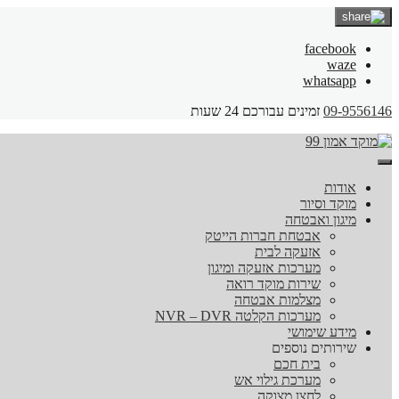
facebook
waze
whatsapp
09-9556146
זמינים עבורכם 24 שעות
אודות
מוקד וסיור
מיגון ואבטחה
אבטחת חברות הייטק
אזעקה לבית
מערכות אזעקה ומיגון
שירות מוקד רואה
מצלמות אבטחה
מערכות הקלטה NVR – DVR
מידע שימושי
שירותים נוספים
בית חכם
מערכת גילוי אש
לחצן מצוקה