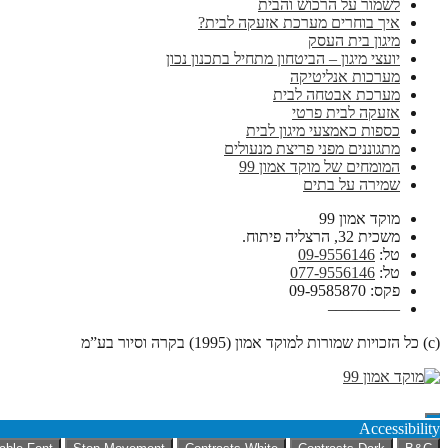
לשמור על הרכוש והבית
איך בוחרים מערכת אזעקה לבית?
מיגון בית העסק
יועצי מיגון – הביטחון מתחיל בתכנון נכון
מערכות אנליטיקה
מערכת אבטחה לבית
אזעקה לבית פרטי
כספות כאמצעי מיגון לבית
מתגוננים מפני פריצת מנעולים
המומחים של מוקד אמון 99
שמירה על בתים
מוקד אמון 99
משכית 32, הרצליה פיתוח.
טל:
09-9556146
טל:
077-9556146
פקס: 09-9585870
————–
(c) כל הזכויות שמורות למוקד אמון (1995) בקרה וסיור בע”מ
Accessibility