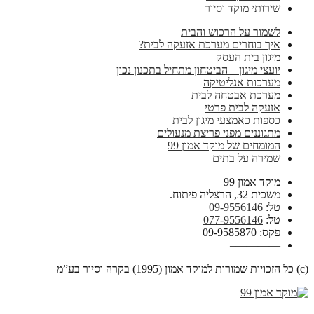
שירותי מוקד וסיור
לשמור על הרכוש והבית
איך בוחרים מערכת אזעקה לבית?
מיגון בית העסק
יועצי מיגון – הביטחון מתחיל בתכנון נכון
מערכות אנליטיקה
מערכת אבטחה לבית
אזעקה לבית פרטי
כספות כאמצעי מיגון לבית
מתגוננים מפני פריצת מנעולים
המומחים של מוקד אמון 99
שמירה על בתים
מוקד אמון 99
משכית 32, הרצליה פיתוח.
טל:
09-9556146
טל:
077-9556146
פקס: 09-9585870
————–
(c) כל הזכויות שמורות למוקד אמון (1995) בקרה וסיור בע”מ