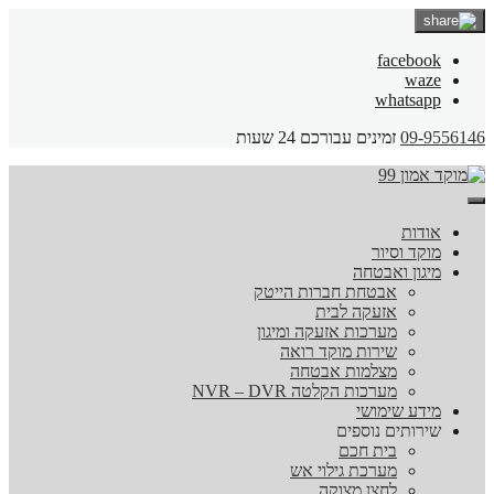
facebook
waze
whatsapp
09-9556146
זמינים עבורכם 24 שעות
אודות
מוקד וסיור
מיגון ואבטחה
אבטחת חברות הייטק
אזעקה לבית
מערכות אזעקה ומיגון
שירות מוקד רואה
מצלמות אבטחה
מערכות הקלטה NVR – DVR
מידע שימושי
שירותים נוספים
בית חכם
מערכת גילוי אש
לחצן מצוקה