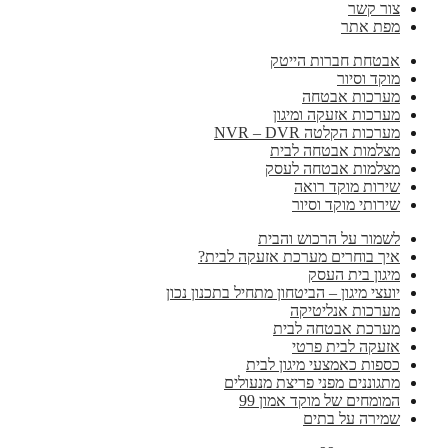
צור קשר
מפת אתר
אבטחת חברות הייטק
מוקד וסיור
מערכות אבטחה
מערכות אזעקה ומיגון
מערכות הקלטה NVR – DVR
מצלמות אבטחה לבית
מצלמות אבטחה לעסק
שירות מוקד רואה
שירותי מוקד וסיור
לשמור על הרכוש והבית
איך בוחרים מערכת אזעקה לבית?
מיגון בית העסק
יועצי מיגון – הביטחון מתחיל בתכנון נכון
מערכות אנליטיקה
מערכת אבטחה לבית
אזעקה לבית פרטי
כספות כאמצעי מיגון לבית
מתגוננים מפני פריצת מנעולים
המומחים של מוקד אמון 99
שמירה על בתים