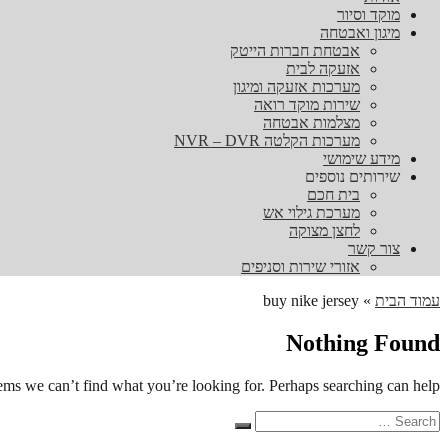
מוקד וסיור
מיגון ואבטחה
אבטחת חברות הייטק
אזעקה לבית
מערכות אזעקה ומיגון
שירות מוקד רואה
מצלמות אבטחה
מערכות הקלטה NVR – DVR
מידע שימושי
שירותים נוספים
בית חכם
מערכת גילוי אש
לחצן מצוקה
צור קשר
אזורי שירות וסניפים
עמוד הבית
»
buy nike jersey
Nothing Found
eems we can’t find what you’re looking for. Perhaps searching can help.
Search
Search
for: