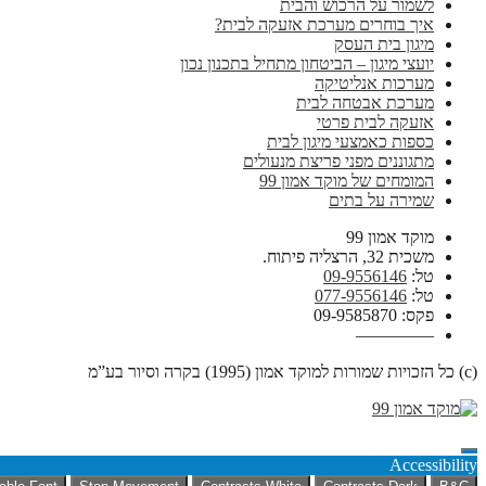
לשמור על הרכוש והבית
איך בוחרים מערכת אזעקה לבית?
מיגון בית העסק
יועצי מיגון – הביטחון מתחיל בתכנון נכון
מערכות אנליטיקה
מערכת אבטחה לבית
אזעקה לבית פרטי
כספות כאמצעי מיגון לבית
מתגוננים מפני פריצת מנעולים
המומחים של מוקד אמון 99
שמירה על בתים
מוקד אמון 99
משכית 32, הרצליה פיתוח.
טל:
09-9556146
טל:
077-9556146
פקס: 09-9585870
————–
(c) כל הזכויות שמורות למוקד אמון (1995) בקרה וסיור בע”מ
Accessibility