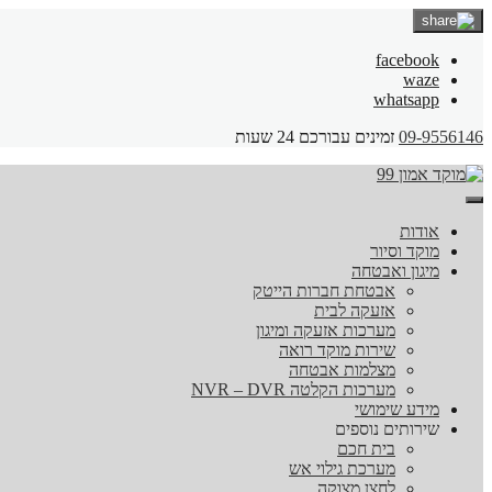
facebook
waze
whatsapp
09-9556146
זמינים עבורכם 24 שעות
אודות
מוקד וסיור
מיגון ואבטחה
אבטחת חברות הייטק
אזעקה לבית
מערכות אזעקה ומיגון
שירות מוקד רואה
מצלמות אבטחה
מערכות הקלטה NVR – DVR
מידע שימושי
שירותים נוספים
בית חכם
מערכת גילוי אש
לחצן מצוקה