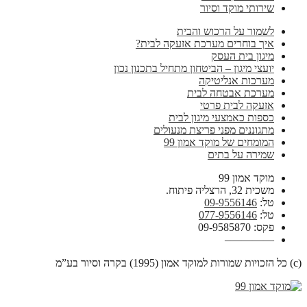
שירותי מוקד וסיור
לשמור על הרכוש והבית
איך בוחרים מערכת אזעקה לבית?
מיגון בית העסק
יועצי מיגון – הביטחון מתחיל בתכנון נכון
מערכות אנליטיקה
מערכת אבטחה לבית
אזעקה לבית פרטי
כספות כאמצעי מיגון לבית
מתגוננים מפני פריצת מנעולים
המומחים של מוקד אמון 99
שמירה על בתים
מוקד אמון 99
משכית 32, הרצליה פיתוח.
טל:
09-9556146
טל:
077-9556146
פקס: 09-9585870
————–
(c) כל הזכויות שמורות למוקד אמון (1995) בקרה וסיור בע”מ