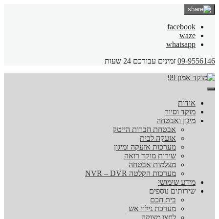
facebook
waze
whatsapp
09-9556146
זמינים עבורכם 24 שעות
אודות
מוקד וסיור
מיגון ואבטחה
אבטחת חברות הייטק
אזעקה לבית
מערכות אזעקה ומיגון
שירות מוקד רואה
מצלמות אבטחה
מערכות הקלטה NVR – DVR
מידע שימושי
שירותים נוספים
בית חכם
מערכת גילוי אש
לחצן מצוקה