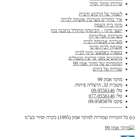
שירותי מוקד וסיור
לשמור על הרכוש והבית
איך בוחרים מערכת אזעקה לבית?
מיגון בית העסק
יועצי מיגון – הביטחון מתחיל בתכנון נכון
מערכות אנליטיקה
מערכת אבטחה לבית
אזעקה לבית פרטי
כספות כאמצעי מיגון לבית
מתגוננים מפני פריצת מנעולים
המומחים של מוקד אמון 99
שמירה על בתים
מוקד אמון 99
משכית 32, הרצליה פיתוח.
טל:
09-9556146
טל:
077-9556146
פקס: 09-9585870
————–
(c) כל הזכויות שמורות למוקד אמון (1995) בקרה וסיור בע”מ