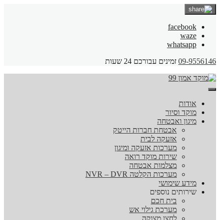
facebook
waze
whatsapp
09-9556146
זמינים עבורכם 24 שעות
אודות
מוקד וסיור
מיגון ואבטחה
אבטחת חברות הייטק
אזעקה לבית
מערכות אזעקה ומיגון
שירות מוקד רואה
מצלמות אבטחה
מערכות הקלטה NVR – DVR
מידע שימושי
שירותים נוספים
בית חכם
מערכת גילוי אש
לחצן מצוקה