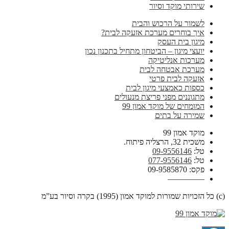
שירותי מוקד וסיור
לשמור על הרכוש והבית
איך בוחרים מערכת אזעקה לבית?
מיגון בית העסק
יועצי מיגון – הביטחון מתחיל בתכנון נכון
מערכות אנליטיקה
מערכת אבטחה לבית
אזעקה לבית פרטי
כספות כאמצעי מיגון לבית
מתגוננים מפני פריצת מנעולים
המומחים של מוקד אמון 99
שמירה על בתים
מוקד אמון 99
משכית 32, הרצליה פיתוח.
טל:
09-9556146
טל:
077-9556146
פקס: 09-9585870
————–
(c) כל הזכויות שמורות למוקד אמון (1995) בקרה וסיור בע”מ