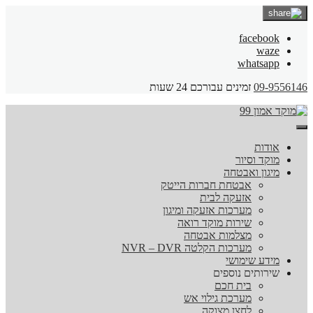
facebook
waze
whatsapp
09-9556146
זמינים עבורכם 24 שעות
אודות
מוקד וסיור
מיגון ואבטחה
אבטחת חברות הייטק
אזעקה לבית
מערכות אזעקה ומיגון
שירות מוקד רואה
מצלמות אבטחה
מערכות הקלטה NVR – DVR
מידע שימושי
שירותים נוספים
בית חכם
מערכת גילוי אש
לחצן מצוקה