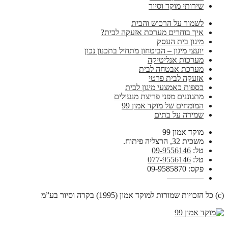
שירותי מוקד וסיור
לשמור על הרכוש והבית
איך בוחרים מערכת אזעקה לבית?
מיגון בית העסק
יועצי מיגון – הביטחון מתחיל בתכנון נכון
מערכות אנליטיקה
מערכת אבטחה לבית
אזעקה לבית פרטי
כספות כאמצעי מיגון לבית
מתגוננים מפני פריצת מנעולים
המומחים של מוקד אמון 99
שמירה על בתים
מוקד אמון 99
משכית 32, הרצליה פיתוח.
טל:
09-9556146
טל:
077-9556146
פקס: 09-9585870
————–
(c) כל הזכויות שמורות למוקד אמון (1995) בקרה וסיור בע”מ