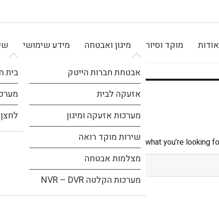
אודות
מוקד וסיור
מיגון ואבטחה
מידע שימושי
שיר
אבטחת חברות הייטק
בית ח
אזעקה לבית
מערכת
מערכות אזעקה ומיגון
לחצן 
שירות מוקד רואה
It seems we can’t find what you’re looking fo
מצלמות אבטחה
מערכות הקלטה NVR – DVR