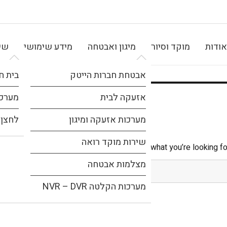
אודות
מוקד וסיור
מיגון ואבטחה
מידע שימושי
שיר
אבטחת חברות הייטק
בית ח
אזעקה לבית
מערכת
מערכות אזעקה ומיגון
לחצן 
שירות מוקד רואה
It seems we can’t find what you’re looking fo
מצלמות אבטחה
מערכות הקלטה NVR – DVR