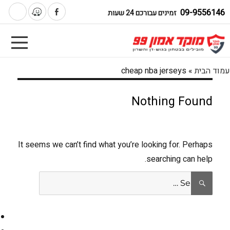
09-9556146
זמינים עבורכם 24 שעות
עמוד הבית
»
cheap nba jerseys
Nothing Found
It seems we can’t find what you’re looking for. Perhaps
searching can help.
Search
SEARCH
for: